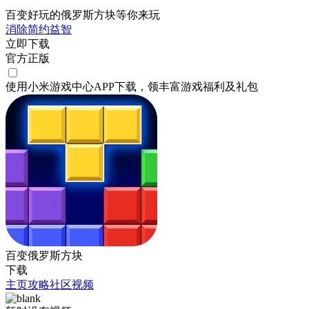
百变好玩的俄罗斯方块等你来玩
消除
简约
益智
立即下载
官方正版
使用小米游戏中心APP
下载
，领丰富游戏
福利
及
礼包
百变俄罗斯方块
下载
主页
攻略
社区
视频