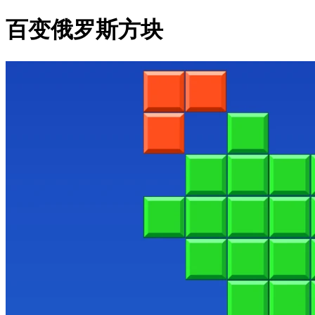
百变俄罗斯方块