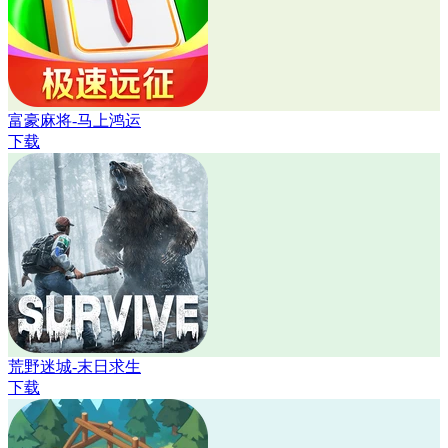
富豪麻将-马上鸿运
下载
荒野迷城-末日求生
下载