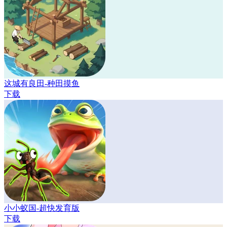
这城有良田-种田摸鱼
下载
小小蚁国-超快发育版
下载