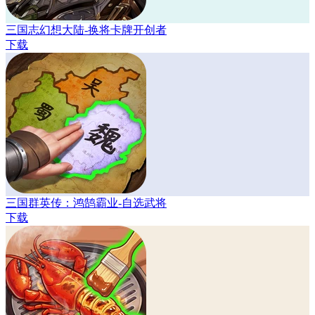
三国志幻想大陆-换将卡牌开创者
下载
三国群英传：鸿鹄霸业-自选武将
下载