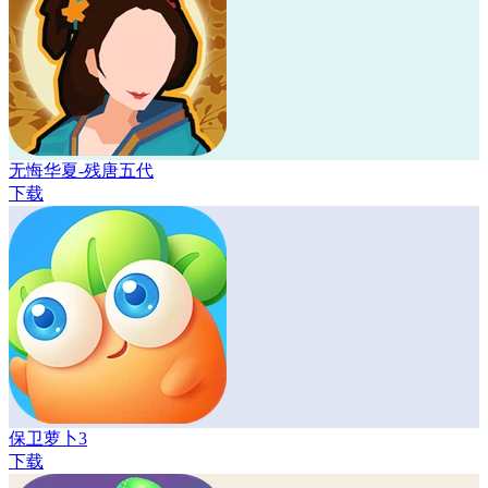
无悔华夏-残唐五代
下载
保卫萝卜3
下载