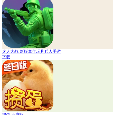
兵人大战-新版童年玩具兵人手游
下载
掼蛋-比赛版