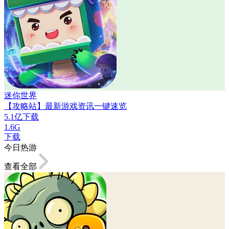
迷你世界
【攻略站】最新游戏资讯一键速览
5.1亿下载
1.6G
下载
今日热游
查看全部