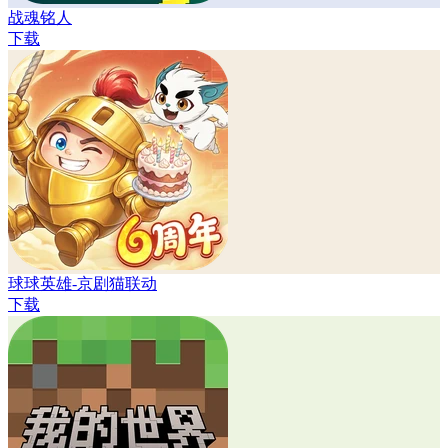
战魂铭人
下载
球球英雄-京剧猫联动
下载