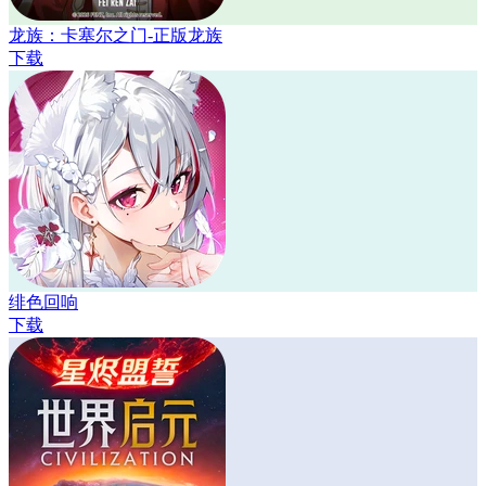
龙族：卡塞尔之门-正版龙族
下载
绯色回响
下载