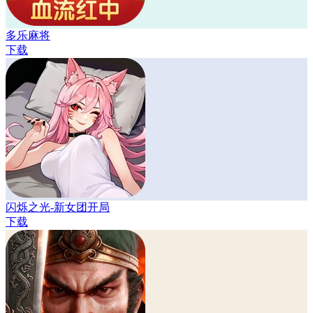
多乐麻将
下载
闪烁之光-新女团开局
下载