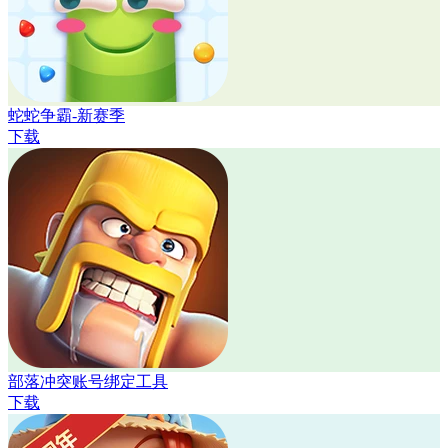
蛇蛇争霸-新赛季
下载
部落冲突账号绑定工具
下载