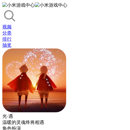
视频
分类
排行
抽奖
光·遇
温暖的灵魂终将相遇
角色扮演