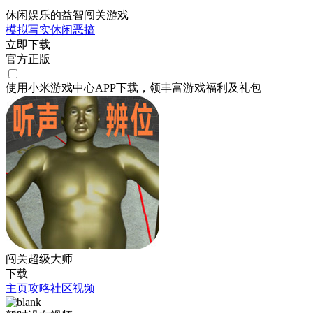
休闲娱乐的益智闯关游戏
模拟
写实
休闲
恶搞
立即下载
官方正版
使用小米游戏中心APP
下载
，领丰富游戏
福利
及
礼包
闯关超级大师
下载
主页
攻略
社区
视频