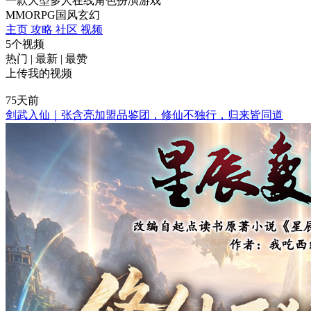
一款大型多人在线角色扮演游戏
MMORPG
国风
玄幻
主页
攻略
社区
视频
5个视频
热门
|
最新
|
最赞
上传我的视频
75天前
剑武入仙｜张含亮加盟品鉴团，修仙不独行，归来皆同道