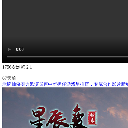
1756次浏览
2
1
67天前
老牌仙侠实力派演员何中华担任游戏星推官，专属合作影片新