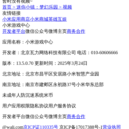
暂时没有视频~
首页
>
迷你小镇：梦幻乐园
>
视频
友情链接
小米应用商店
小米商城
英雄互娱
小米游戏中心
开发者平台
微信公众号
微博主页
商务合作
应用名称：小米游戏中心
开发者：北京瓦力网络科技有限公司 电话：010-60606666
版本：13.5.0.70 更新时间：2025年3月24日
北京地址：北京市昌平区安居路小米智慧产业园
南京地址：南京市建邺区永初路37号小米华东总部
未成年人防沉迷系统
米币
用户应用权限
隐私协议
用户服务协议
开发者平台
微信公众号
微博主页
商务合作
@wali.com
京ICP证110335号
京ICP备17017388号-1
营业执照