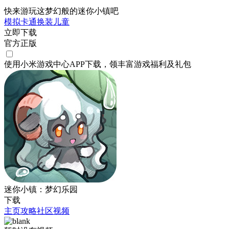
快来游玩这梦幻般的迷你小镇吧
模拟
卡通
换装
儿童
立即下载
官方正版
使用小米游戏中心APP
下载
，领丰富游戏
福利
及
礼包
迷你小镇：梦幻乐园
下载
主页
攻略
社区
视频