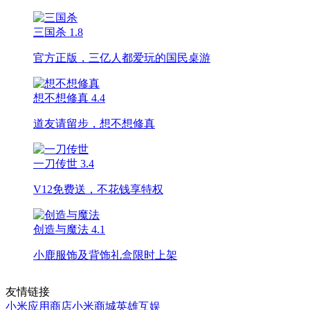
三国杀
1.8
官方正版，三亿人都爱玩的国民桌游
想不想修真
4.4
道友请留步，想不想修真
一刀传世
3.4
V12免费送，不花钱享特权
创造与魔法
4.1
小鹿服饰及背饰礼盒限时上架
友情链接
小米应用商店
小米商城
英雄互娱