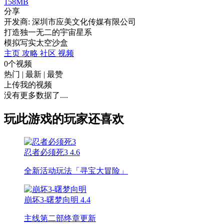
158MB
分享
开发商: 深圳市应美文化传媒有限公司
打造独一无二的宇宙星系
模拟
写实
太空
沙盒
主页
攻略
社区
视频
0个视频
热门
|
最新
|
最赞
上传我的视频
没有更多数据了....
玩此游戏的玩家还喜欢
忍者必须死3
4.6
全新活动玩法「寻宝大冒险」
崩坏3-曙梦向明
4.4
主线第二部终章更新