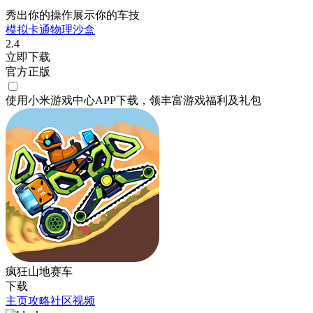
秀出你的操作展示你的车技
模拟
卡通
物理
沙盒
2.4
立即下载
官方正版
使用小米游戏中心APP
下载
，领丰富游戏
福利
及
礼包
疯狂山地赛车
下载
主页
攻略
社区
视频