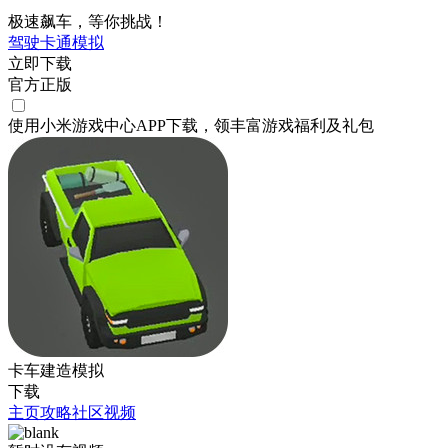
极速飙车，等你挑战！
驾驶
卡通
模拟
立即下载
官方正版
使用小米游戏中心APP
下载
，领丰富游戏
福利
及
礼包
卡车建造模拟
下载
主页
攻略
社区
视频