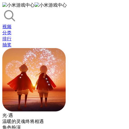
视频
分类
排行
抽奖
光·遇
温暖的灵魂终将相遇
角色扮演