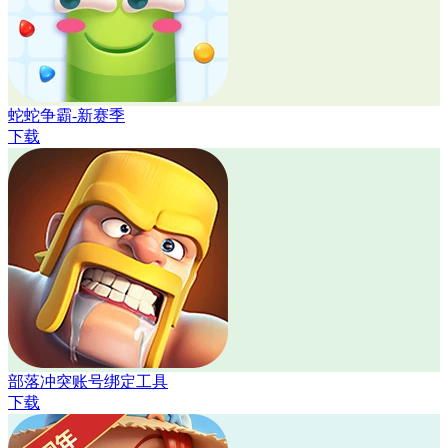
蛇蛇争霸-新赛季
下载
部落冲突账号绑定工具
下载