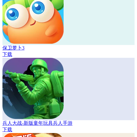
保卫萝卜3
下载
兵人大战-新版童年玩具兵人手游
下载