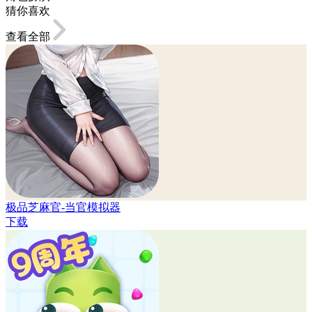
猜你喜欢
查看全部
极品芝麻官-当官模拟器
下载