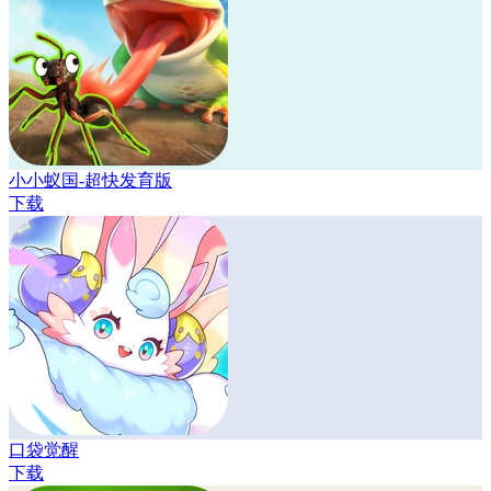
小小蚁国-超快发育版
下载
口袋觉醒
下载