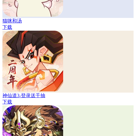
猫咪和汤
下载
神仙道3-登录送千抽
下载