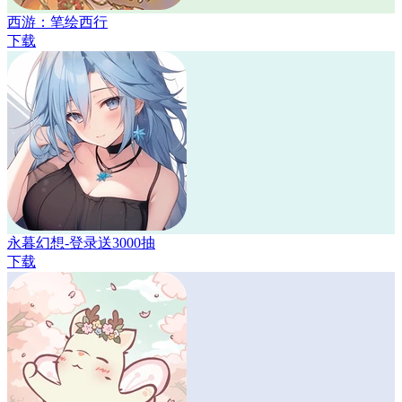
西游：笔绘西行
下载
永暮幻想-登录送3000抽
下载