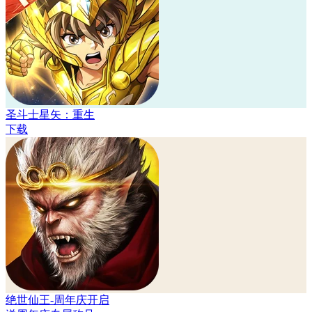
圣斗士星矢：重生
下载
绝世仙王-周年庆开启