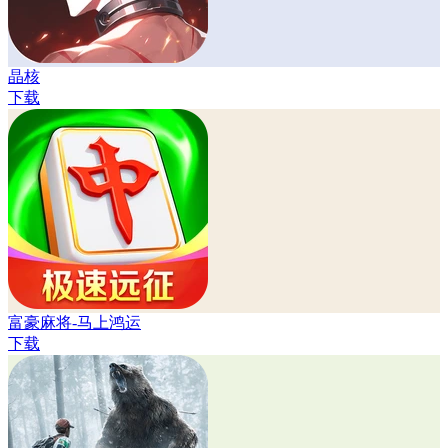
晶核
下载
富豪麻将-马上鸿运
下载