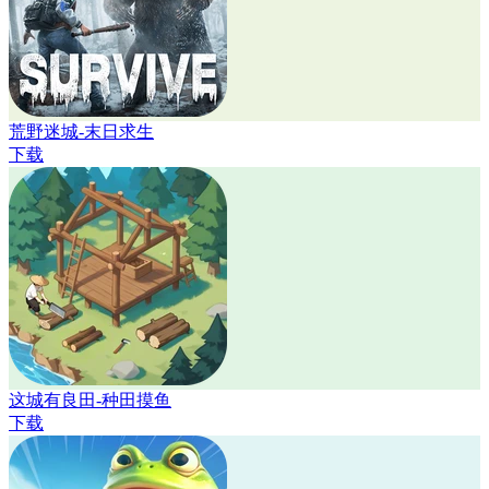
荒野迷城-末日求生
下载
这城有良田-种田摸鱼
下载