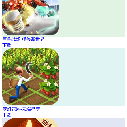
巨兽战场-猛兽新世界
下载
梦幻花园-云端星梦
下载