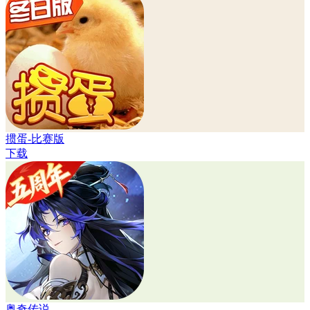
掼蛋-比赛版
下载
奥奇传说