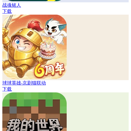
战魂铭人
下载
球球英雄-京剧猫联动
下载