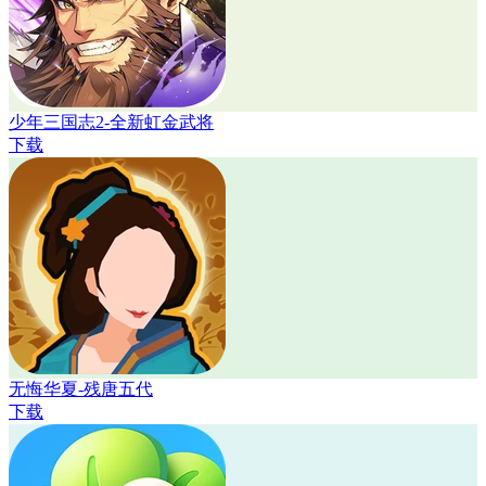
少年三国志2-全新虹金武将
下载
无悔华夏-残唐五代
下载