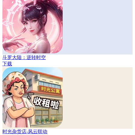
斗罗大陆：逆转时空
下载
时光杂货店-风云联动