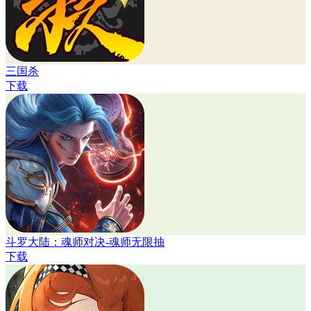
三国杀
下载
斗罗大陆：魂师对决-魂师无限抽
下载