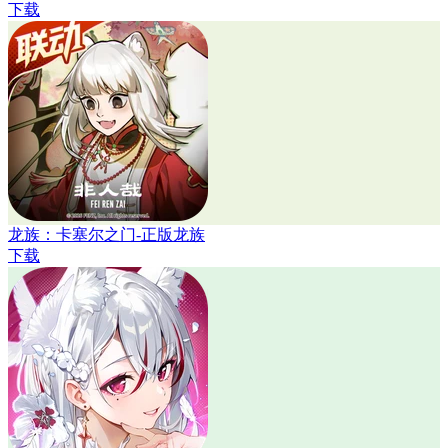
下载
龙族：卡塞尔之门-正版龙族
下载