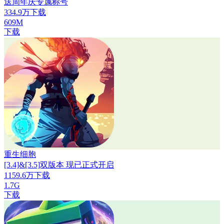
送周年庆专属称号
334.9万下载
609M
下载
重生细胞
[3.4]&[3.5]双版本 现已正式开启
1159.6万下载
1.7G
下载