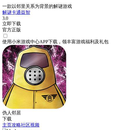
一款以邻里关系为背景的解谜游戏
解谜
卡通
益智
3.0
立即下载
官方正版
使用小米游戏中心APP
下载
，领丰富游戏
福利
及
礼包
伪人邻居
下载
主页
攻略
社区
视频