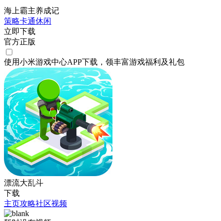
海上霸主养成记
策略
卡通
休闲
立即下载
官方正版
使用小米游戏中心APP
下载
，领丰富游戏
福利
及
礼包
漂流大乱斗
下载
主页
攻略
社区
视频