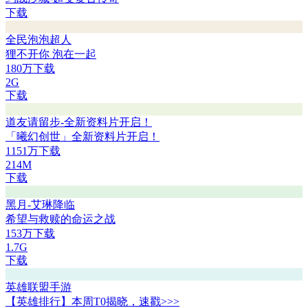
下载
全民泡泡超人
狸不开你 泡在一起
180万下载
2G
下载
道友请留步-全新资料片开启！
「曦幻创世」全新资料片开启！
1151万下载
214M
下载
黑月-艾琳降临
希望与救赎的命运之战
153万下载
1.7G
下载
英雄联盟手游
【英雄排行】本周T0揭晓，速戳>>>