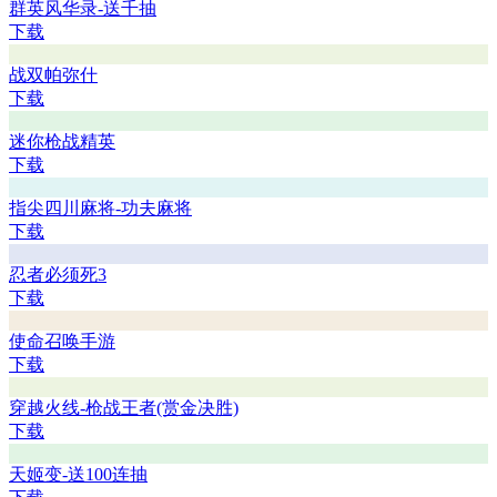
群英风华录-送千抽
下载
战双帕弥什
下载
迷你枪战精英
下载
指尖四川麻将-功夫麻将
下载
忍者必须死3
下载
使命召唤手游
下载
穿越火线-枪战王者(赏金决胜)
下载
天姬变-送100连抽