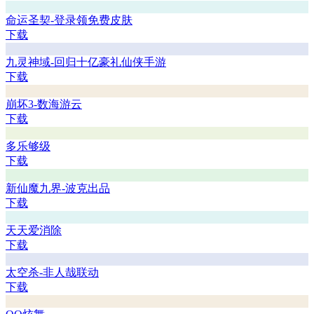
命运圣契-登录领免费皮肤
下载
九灵神域-回归十亿豪礼仙侠手游
下载
崩坏3-数海游云
下载
多乐够级
下载
新仙魔九界-波克出品
下载
天天爱消除
下载
太空杀-非人哉联动
下载