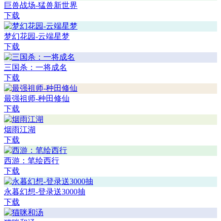
巨兽战场-猛兽新世界
下载
梦幻花园-云端星梦
下载
三国杀：一将成名
下载
最强祖师-种田修仙
下载
烟雨江湖
下载
西游：笔绘西行
下载
永暮幻想-登录送3000抽
下载