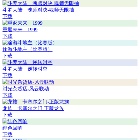
斗罗大陆：魂师对决-魂师无限抽
下载
重返未来：1999
下载
途游斗地主（比赛版）
下载
斗罗大陆：逆转时空
下载
时光杂货店-风云联动
下载
龙族：卡塞尔之门-正版龙族
下载
绯色回响
下载