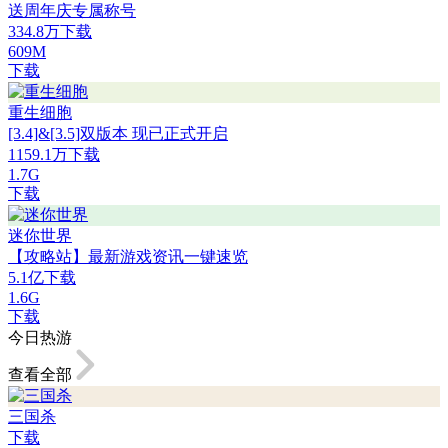
送周年庆专属称号
334.8万下载
609M
下载
重生细胞
[3.4]&[3.5]双版本 现已正式开启
1159.1万下载
1.7G
下载
迷你世界
【攻略站】最新游戏资讯一键速览
5.1亿下载
1.6G
下载
今日热游
查看全部
三国杀
下载