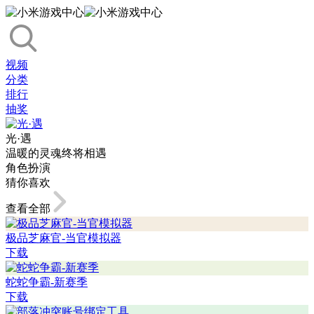
视频
分类
排行
抽奖
光·遇
温暖的灵魂终将相遇
角色扮演
猜你喜欢
查看全部
极品芝麻官-当官模拟器
下载
蛇蛇争霸-新赛季
下载