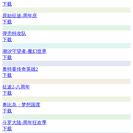
下载
原始征途-周年庆
下载
弹壳特攻队
下载
潮汐守望者-魔幻世界
下载
奥特曼传奇英雄2
下载
征途2-八周年
下载
奥比岛：梦想国度
下载
斗罗大陆-周年狂欢季
下载