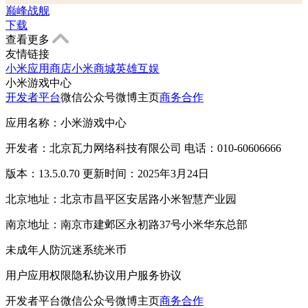
巅峰战舰
下载
查看更多
友情链接
小米应用商店
小米商城
英雄互娱
小米游戏中心
开发者平台
微信公众号
微博主页
商务合作
应用名称：小米游戏中心
开发者：北京瓦力网络科技有限公司 电话：010-60606666
版本：13.5.0.70 更新时间：2025年3月24日
北京地址：北京市昌平区安居路小米智慧产业园
南京地址：南京市建邺区永初路37号小米华东总部
未成年人防沉迷系统
米币
用户应用权限
隐私协议
用户服务协议
开发者平台
微信公众号
微博主页
商务合作