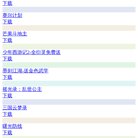
下载
赛尔计划
下载
芒果斗地主
下载
少年西游记2-全衍灵免费送
下载
墨剑江湖-送金色武学
下载
摇光录：乱世公主
下载
三国云梦录
下载
曙光防线
下载