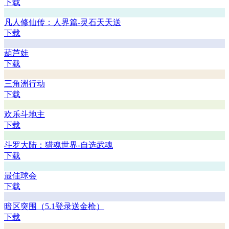
下载
凡人修仙传：人界篇-灵石天天送
下载
葫芦娃
下载
三角洲行动
下载
欢乐斗地主
下载
斗罗大陆：猎魂世界-自选武魂
下载
最佳球会
下载
暗区突围（5.1登录送金枪）
下载