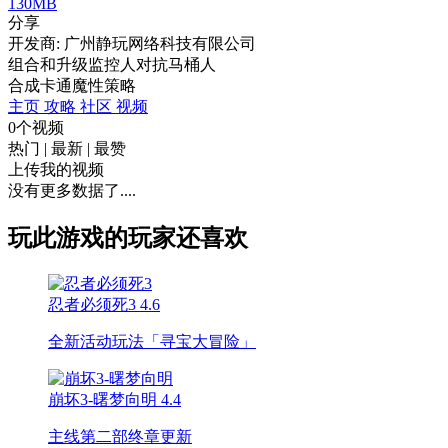
130MB
分享
开发商: 广州静玩网络科技有限公司
组合和升级监控人对抗马桶人
合成
卡通
魔性
策略
主页
攻略
社区
视频
0个视频
热门
|
最新
|
最赞
上传我的视频
没有更多数据了....
玩此游戏的玩家还喜欢
忍者必须死3
4.6
全新活动玩法「寻宝大冒险」
崩坏3-曙梦向明
4.4
主线第二部终章更新