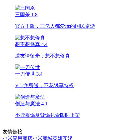
三国杀
1.8
官方正版，三亿人都爱玩的国民桌游
想不想修真
4.4
道友请留步，想不想修真
一刀传世
3.4
V12免费送，不花钱享特权
创造与魔法
4.1
小鹿服饰及背饰礼盒限时上架
友情链接
小米应用商店
小米商城
英雄互娱