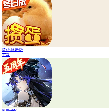
掼蛋-比赛版
下载
奥奇传说