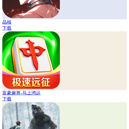
晶核
下载
富豪麻将-马上鸿运
下载