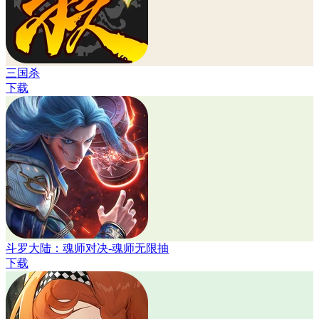
三国杀
下载
斗罗大陆：魂师对决-魂师无限抽
下载