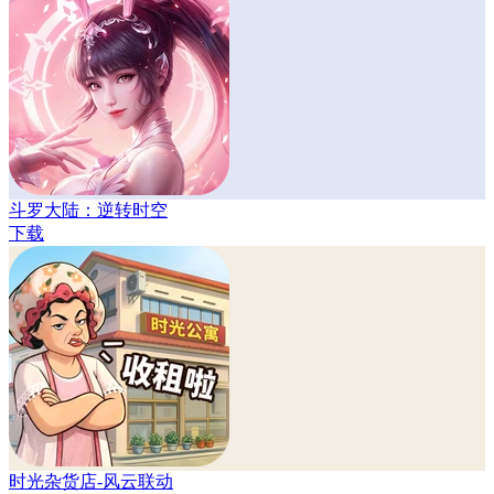
斗罗大陆：逆转时空
下载
时光杂货店-风云联动