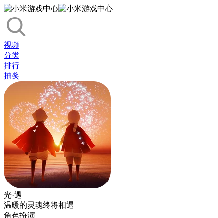
视频
分类
排行
抽奖
光·遇
温暖的灵魂终将相遇
角色扮演