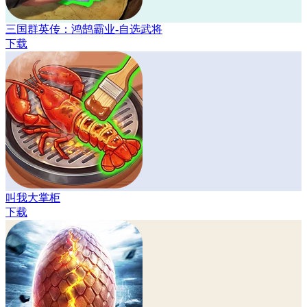
三国群英传：鸿鹄霸业-自选武将
下载
叫我大掌柜
下载