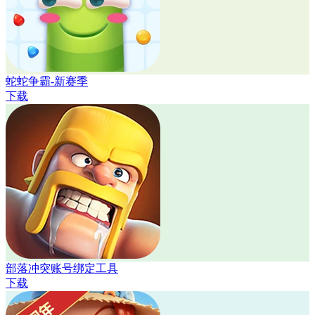
蛇蛇争霸-新赛季
下载
部落冲突账号绑定工具
下载