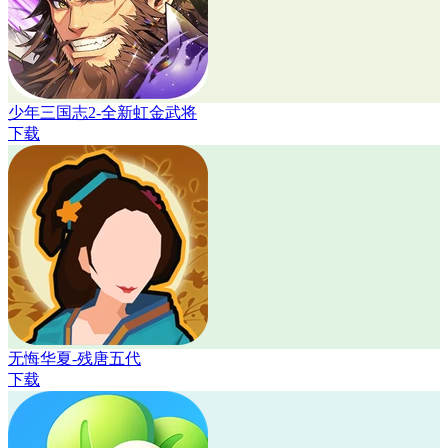
少年三国志2-全新虹金武将
下载
无悔华夏-残唐五代
下载