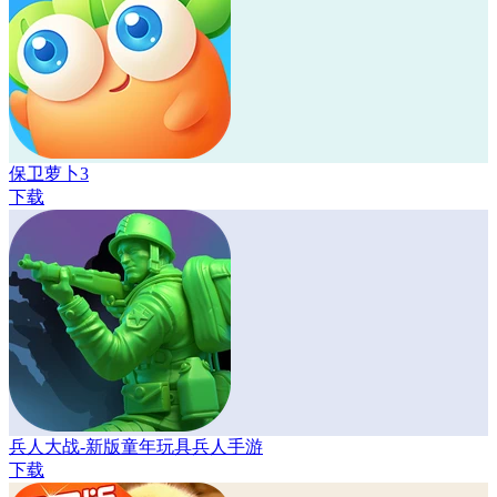
保卫萝卜3
下载
兵人大战-新版童年玩具兵人手游
下载