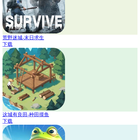
荒野迷城-末日求生
下载
这城有良田-种田摸鱼
下载