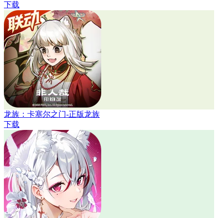
下载
龙族：卡塞尔之门-正版龙族
下载