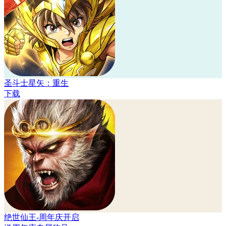
圣斗士星矢：重生
下载
绝世仙王-周年庆开启