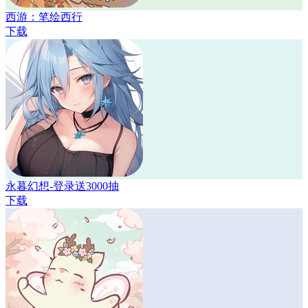
西游：笔绘西行
下载
永暮幻想-登录送3000抽
下载