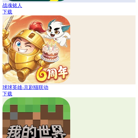
战魂铭人
下载
球球英雄-京剧猫联动
下载