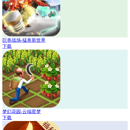
巨兽战场-猛兽新世界
下载
梦幻花园-云端星梦
下载