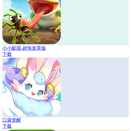
小小蚁国-超快发育版
下载
口袋觉醒
下载