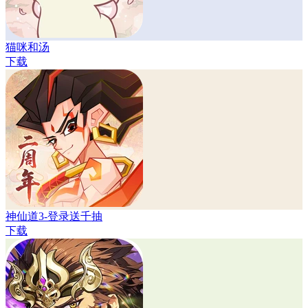
猫咪和汤
下载
神仙道3-登录送千抽
下载