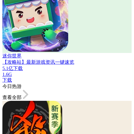
迷你世界
【攻略站】最新游戏资讯一键速览
5.1亿下载
1.6G
下载
今日热游
查看全部