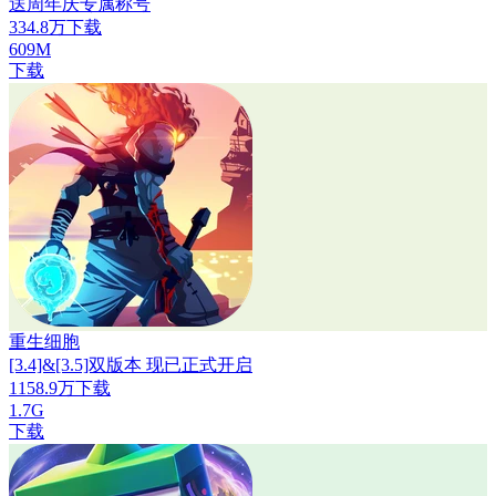
送周年庆专属称号
334.8万下载
609M
下载
重生细胞
[3.4]&[3.5]双版本 现已正式开启
1158.9万下载
1.7G
下载