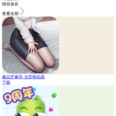
猜你喜欢
查看全部
极品芝麻官-当官模拟器
下载