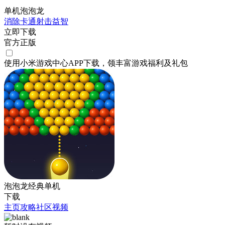
单机泡泡龙
消除
卡通
射击
益智
立即下载
官方正版
使用小米游戏中心APP
下载
，领丰富游戏
福利
及
礼包
泡泡龙经典单机
下载
主页
攻略
社区
视频