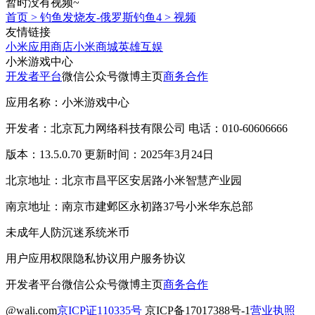
暂时没有视频~
首页
>
钓鱼发烧友-俄罗斯钓鱼4
>
视频
友情链接
小米应用商店
小米商城
英雄互娱
小米游戏中心
开发者平台
微信公众号
微博主页
商务合作
应用名称：小米游戏中心
开发者：北京瓦力网络科技有限公司 电话：010-60606666
版本：13.5.0.70 更新时间：2025年3月24日
北京地址：北京市昌平区安居路小米智慧产业园
南京地址：南京市建邺区永初路37号小米华东总部
未成年人防沉迷系统
米币
用户应用权限
隐私协议
用户服务协议
开发者平台
微信公众号
微博主页
商务合作
@wali.com
京ICP证110335号
京ICP备17017388号-1
营业执照