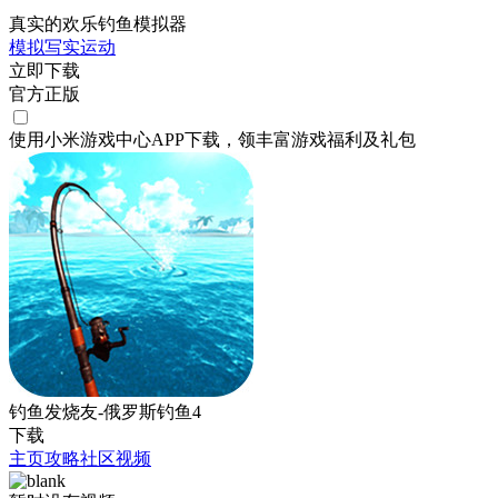
真实的欢乐钓鱼模拟器
模拟
写实
运动
立即下载
官方正版
使用小米游戏中心APP
下载
，领丰富游戏
福利
及
礼包
钓鱼发烧友-俄罗斯钓鱼4
下载
主页
攻略
社区
视频