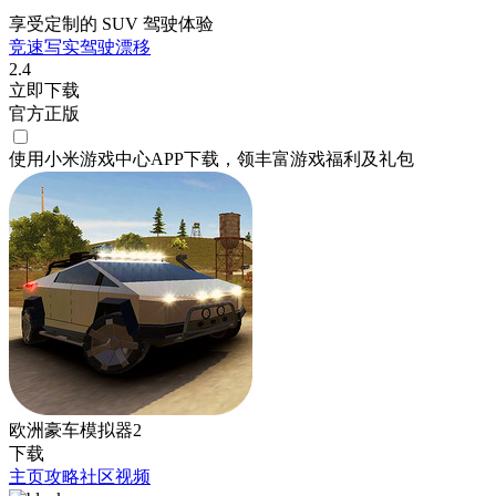
享受定制的 SUV 驾驶体验
竞速
写实
驾驶
漂移
2.4
立即下载
官方正版
使用小米游戏中心APP
下载
，领丰富游戏
福利
及
礼包
欧洲豪车模拟器2
下载
主页
攻略
社区
视频