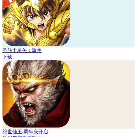
圣斗士星矢：重生
下载
绝世仙王-周年庆开启