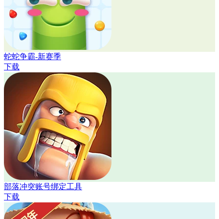
蛇蛇争霸-新赛季
下载
部落冲突账号绑定工具
下载