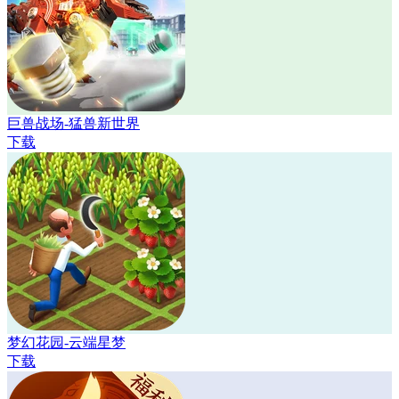
巨兽战场-猛兽新世界
下载
梦幻花园-云端星梦
下载