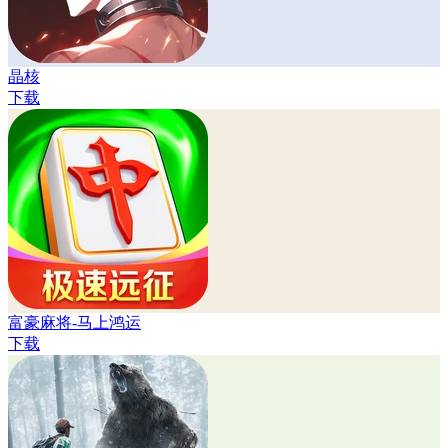
晶核
下载
富豪麻将-马上鸿运
下载