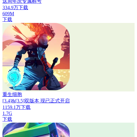
送周年庆专属称号
334.9万下载
609M
下载
重生细胞
[3.4]&[3.5]双版本 现已正式开启
1159.1万下载
1.7G
下载