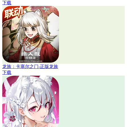
下载
龙族：卡塞尔之门-正版龙族
下载