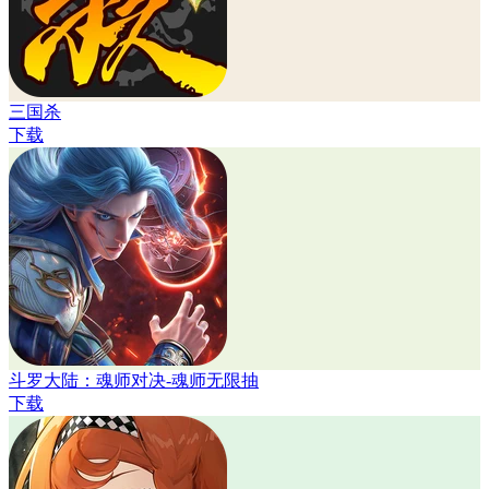
三国杀
下载
斗罗大陆：魂师对决-魂师无限抽
下载