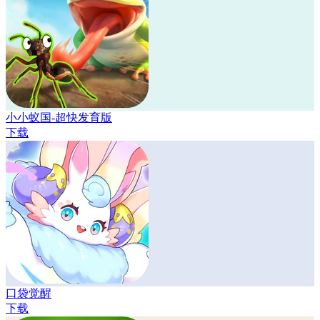
小小蚁国-超快发育版
下载
口袋觉醒
下载