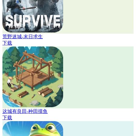
荒野迷城-末日求生
下载
这城有良田-种田摸鱼
下载