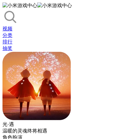
视频
分类
排行
抽奖
光·遇
温暖的灵魂终将相遇
角色扮演