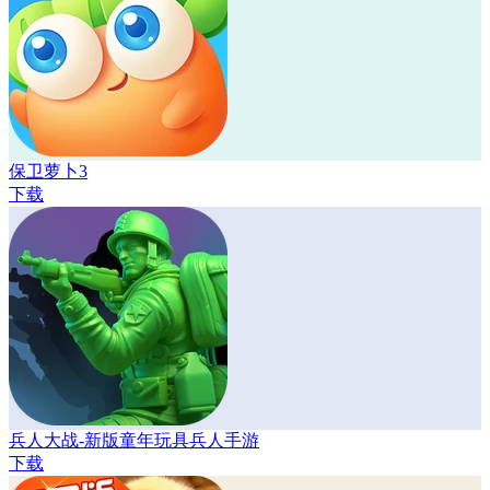
保卫萝卜3
下载
兵人大战-新版童年玩具兵人手游
下载