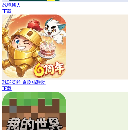
战魂铭人
下载
球球英雄-京剧猫联动
下载