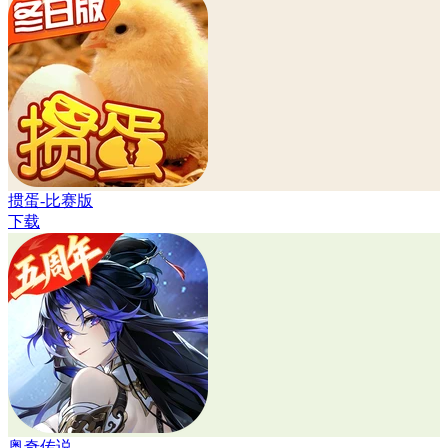
掼蛋-比赛版
下载
奥奇传说