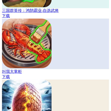
三国群英传：鸿鹄霸业-自选武将
下载
叫我大掌柜
下载