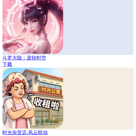
斗罗大陆：逆转时空
下载
时光杂货店-风云联动