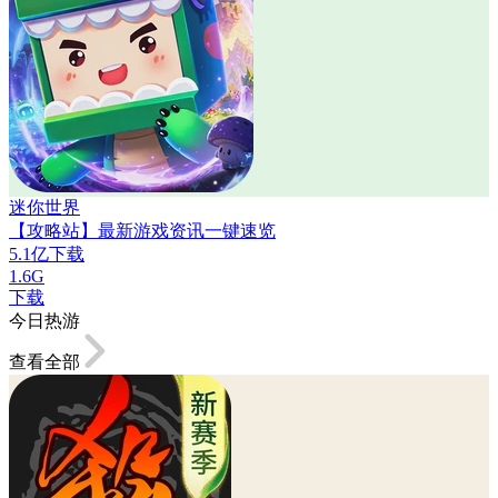
迷你世界
【攻略站】最新游戏资讯一键速览
5.1亿下载
1.6G
下载
今日热游
查看全部