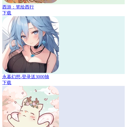
西游：笔绘西行
下载
永暮幻想-登录送3000抽
下载