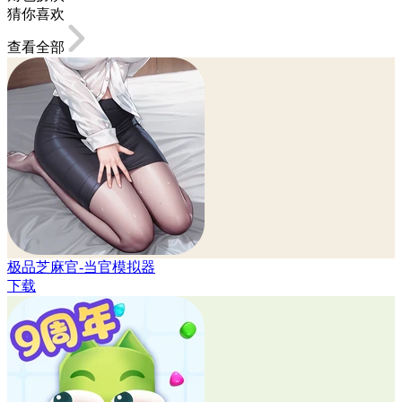
猜你喜欢
查看全部
极品芝麻官-当官模拟器
下载