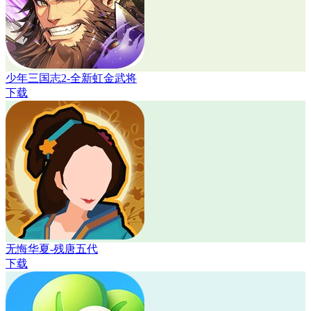
少年三国志2-全新虹金武将
下载
无悔华夏-残唐五代
下载