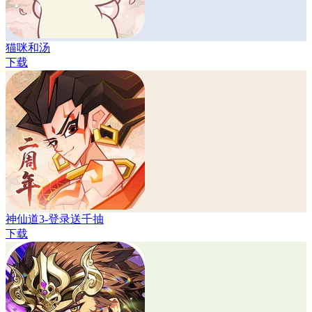
猫咪和汤
下载
神仙道3-登录送千抽
下载