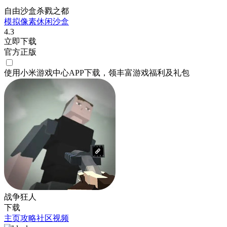
自由沙盒杀戮之都
模拟
像素
休闲
沙盒
4.3
立即下载
官方正版
使用小米游戏中心APP
下载
，领丰富游戏
福利
及
礼包
战争狂人
下载
主页
攻略
社区
视频