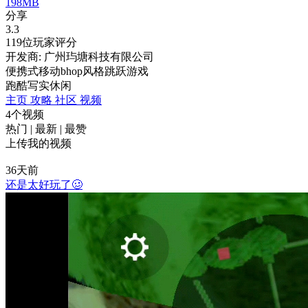
198MB
分享
3.3
119位玩家评分
开发商: 广州玙塘科技有限公司
便携式移动bhop风格跳跃游戏
跑酷
写实
休闲
主页
攻略
社区
视频
4个视频
热门
|
最新
|
最赞
上传我的视频
36天前
还是太好玩了🥴