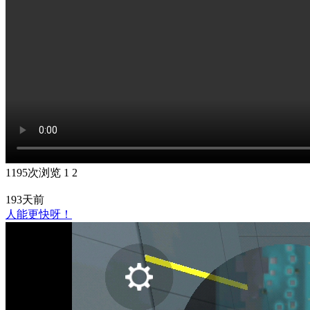
1195次浏览
1
2
193天前
人能更快呀！