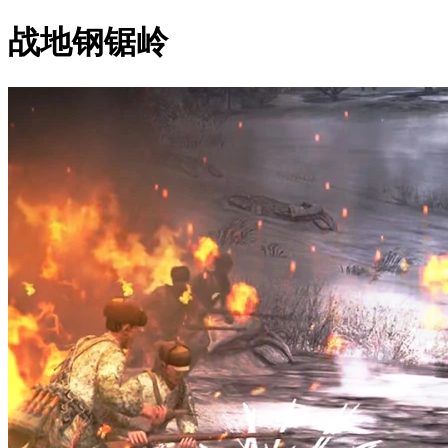
战地钢锯岭