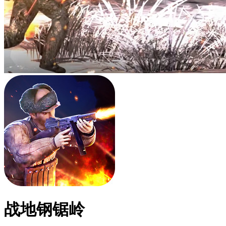
战地钢锯岭