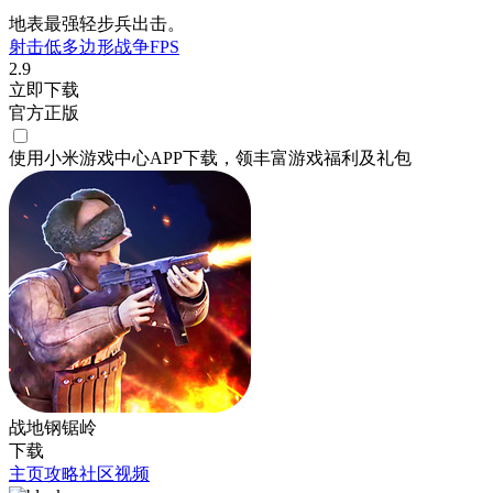
地表最强轻步兵出击。
射击
低多边形
战争
FPS
2.9
立即下载
官方正版
使用小米游戏中心APP
下载
，领丰富游戏
福利
及
礼包
战地钢锯岭
下载
主页
攻略
社区
视频