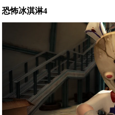
恐怖冰淇淋4