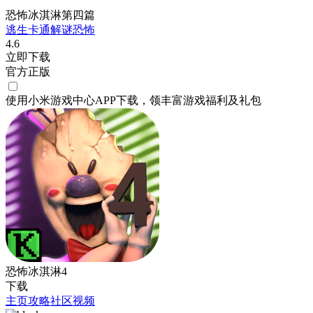
恐怖冰淇淋第四篇
逃生
卡通
解谜
恐怖
4.6
立即下载
官方正版
使用小米游戏中心APP
下载
，领丰富游戏
福利
及
礼包
恐怖冰淇淋4
下载
主页
攻略
社区
视频