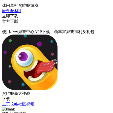
休闲单机贪吃蛇游戏
io
卡通
休闲
立即下载
官方正版
使用小米游戏中心APP
下载
，领丰富游戏
福利
及
礼包
贪吃蛇新大作战
下载
主页
攻略
社区
视频