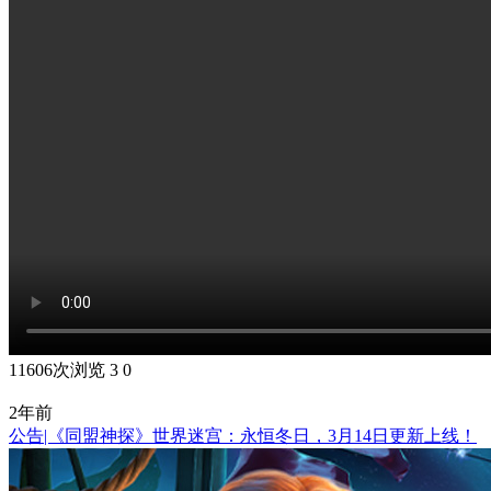
11606次浏览
3
0
2年前
公告|《同盟神探》世界迷宫：永恒冬日，3月14日更新上线！