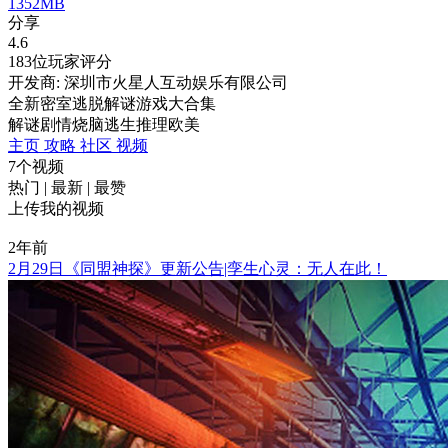
1352MB
分享
4.6
183位玩家评分
开发商: 深圳市火星人互动娱乐有限公司
全新密室逃脱解谜游戏大合集
解谜
剧情
烧脑
逃生
推理
欧美
主页
攻略
社区
视频
7个视频
热门
|
最新
|
最赞
上传我的视频
2年前
2月29日《同盟神探》更新公告|孪生心灵：无人在此！