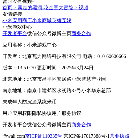
暂时没有视频~
首页
>
暴走的黑洞-吃金豆大冒险
>
视频
友情链接
小米应用商店
小米商城
英雄互娱
小米游戏中心
开发者平台
微信公众号
微博主页
商务合作
应用名称：小米游戏中心
开发者：北京瓦力网络科技有限公司 电话：010-60606666
版本：13.5.0.70 更新时间：2025年3月24日
北京地址：北京市昌平区安居路小米智慧产业园
南京地址：南京市建邺区永初路37号小米华东总部
未成年人防沉迷系统
米币
用户应用权限
隐私协议
用户服务协议
开发者平台
微信公众号
微博主页
商务合作
@wali.com
京ICP证110335号
京ICP备17017388号-1
营业执照