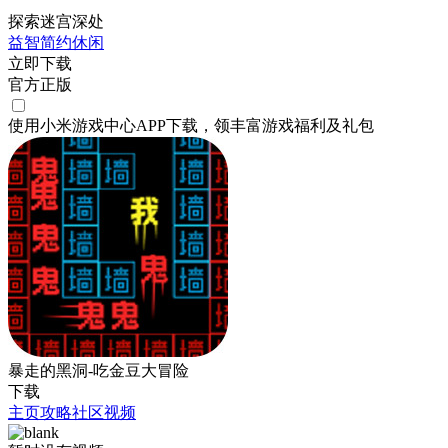
探索迷宫深处
益智
简约
休闲
立即下载
官方正版
使用小米游戏中心APP
下载
，领丰富游戏
福利
及
礼包
暴走的黑洞-吃金豆大冒险
下载
主页
攻略
社区
视频