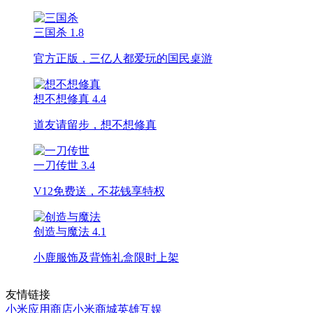
三国杀
1.8
官方正版，三亿人都爱玩的国民桌游
想不想修真
4.4
道友请留步，想不想修真
一刀传世
3.4
V12免费送，不花钱享特权
创造与魔法
4.1
小鹿服饰及背饰礼盒限时上架
友情链接
小米应用商店
小米商城
英雄互娱