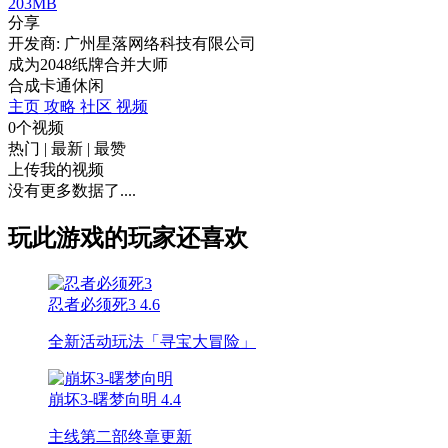
203MB
分享
开发商: 广州星落网络科技有限公司
成为2048纸牌合并大师
合成
卡通
休闲
主页
攻略
社区
视频
0个视频
热门
|
最新
|
最赞
上传我的视频
没有更多数据了....
玩此游戏的玩家还喜欢
忍者必须死3
4.6
全新活动玩法「寻宝大冒险」
崩坏3-曙梦向明
4.4
主线第二部终章更新