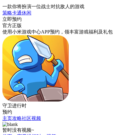
一款你将扮演一位战士对抗敌人的游戏
策略
卡通
休闲
立即预约
官方正版
使用小米游戏中心APP
预约
，领丰富游戏
福利
及
礼包
守卫进行时
预约
主页
攻略
社区
视频
暂时没有视频~