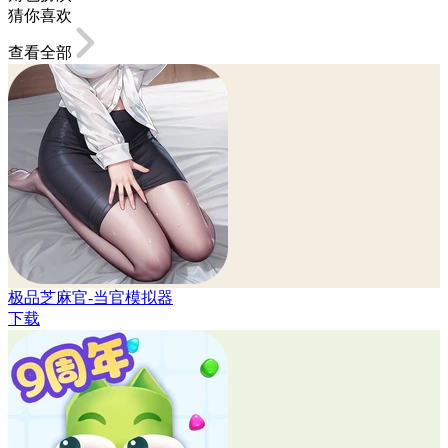
猜你喜欢
查看全部
极品芝麻官-当官模拟器
下载