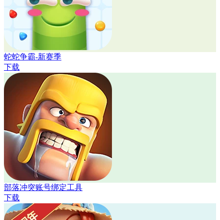
蛇蛇争霸-新赛季
下载
部落冲突账号绑定工具
下载