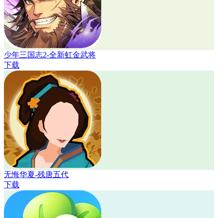
少年三国志2-全新虹金武将
下载
无悔华夏-残唐五代
下载