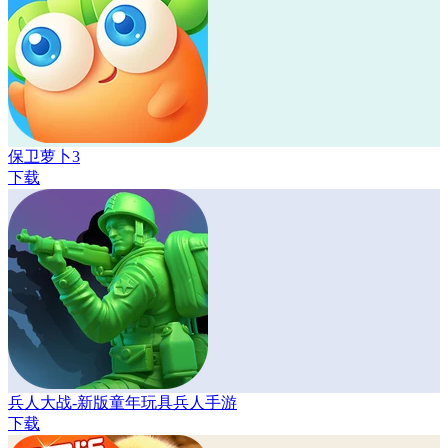
保卫萝卜3
下载
兵人大战-新版童年玩具兵人手游
下载