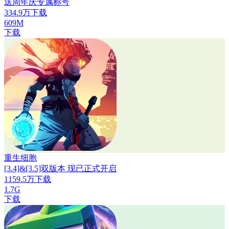
送周年庆专属称号
334.9万下载
609M
下载
重生细胞
[3.4]&[3.5]双版本 现已正式开启
1159.5万下载
1.7G
下载