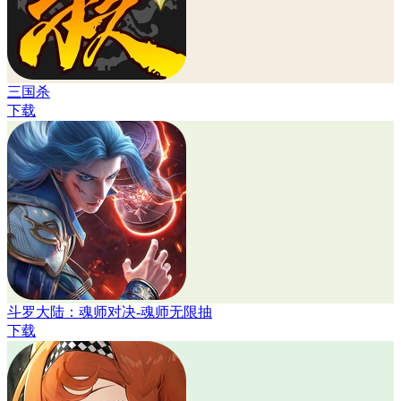
三国杀
下载
斗罗大陆：魂师对决-魂师无限抽
下载