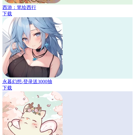
西游：笔绘西行
下载
永暮幻想-登录送3000抽
下载