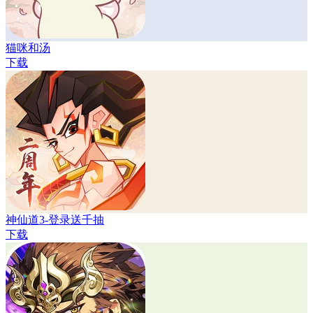
猫咪和汤
下载
神仙道3-登录送千抽
下载