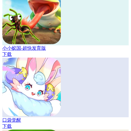
小小蚁国-超快发育版
下载
口袋觉醒
下载