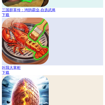
三国群英传：鸿鹄霸业-自选武将
下载
叫我大掌柜
下载