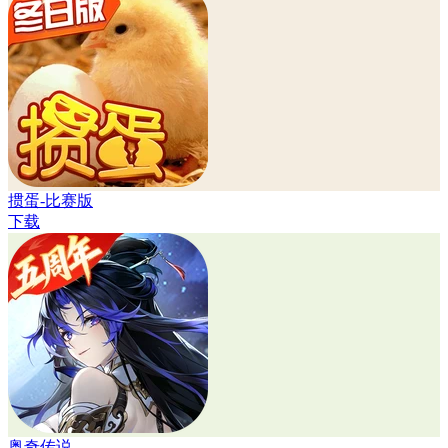
掼蛋-比赛版
下载
奥奇传说