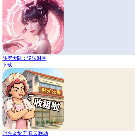
斗罗大陆：逆转时空
下载
时光杂货店-风云联动