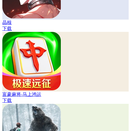
晶核
下载
富豪麻将-马上鸿运
下载