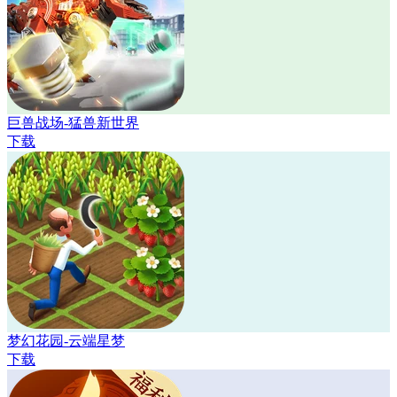
巨兽战场-猛兽新世界
下载
梦幻花园-云端星梦
下载