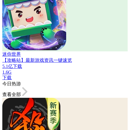
迷你世界
【攻略站】最新游戏资讯一键速览
5.1亿下载
1.6G
下载
今日热游
查看全部