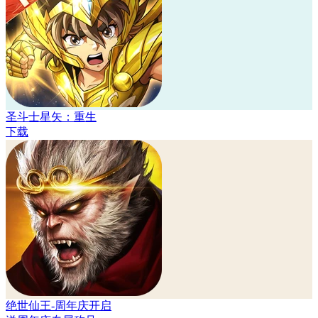
圣斗士星矢：重生
下载
绝世仙王-周年庆开启