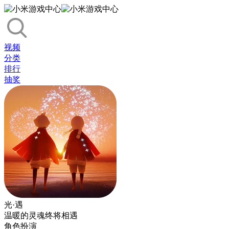
视频
分类
排行
抽奖
光·遇
温暖的灵魂终将相遇
角色扮演