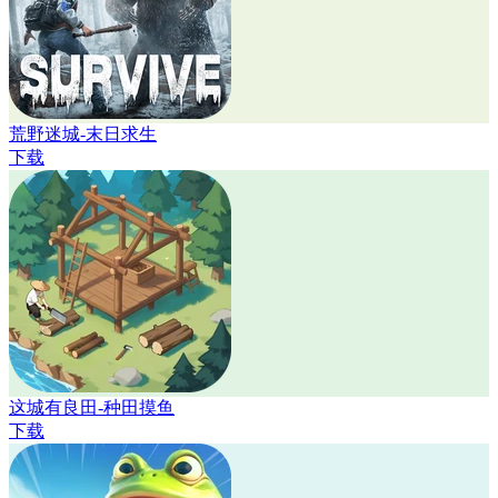
荒野迷城-末日求生
下载
这城有良田-种田摸鱼
下载