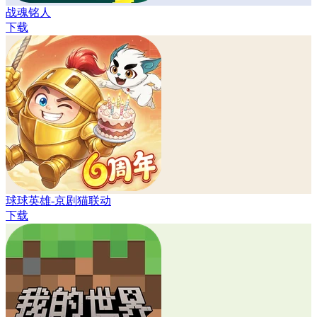
战魂铭人
下载
球球英雄-京剧猫联动
下载