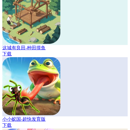
这城有良田-种田摸鱼
下载
小小蚁国-超快发育版
下载