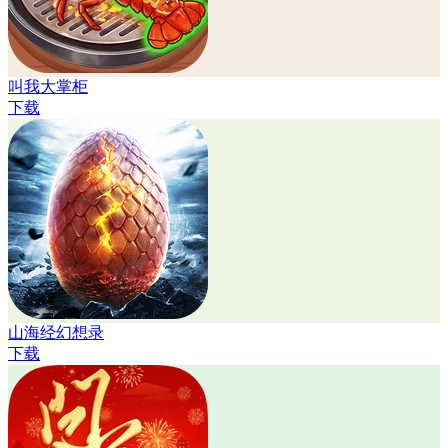
叫我大掌柜
下载
山海经幻想录
下载