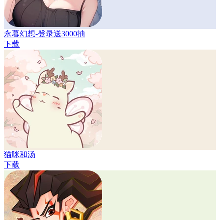
永暮幻想-登录送3000抽
下载
猫咪和汤
下载