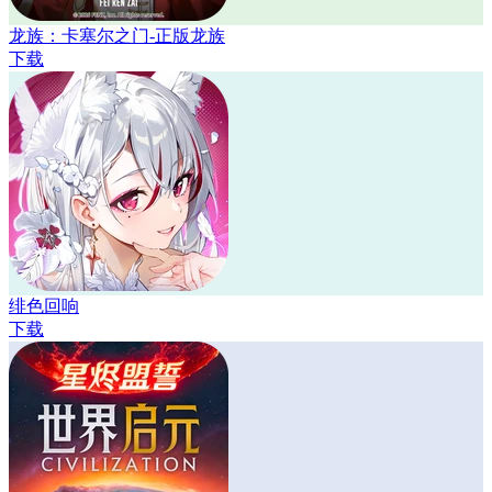
龙族：卡塞尔之门-正版龙族
下载
绯色回响
下载