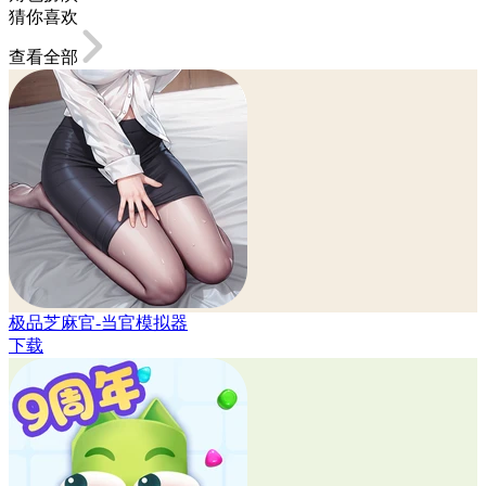
猜你喜欢
查看全部
极品芝麻官-当官模拟器
下载