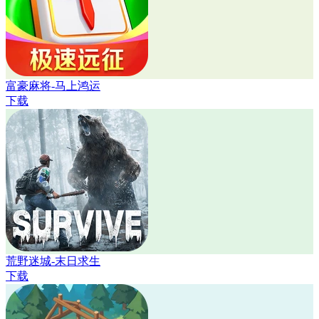
富豪麻将-马上鸿运
下载
荒野迷城-末日求生
下载