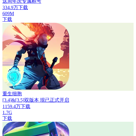
送周年庆专属称号
334.9万下载
609M
下载
重生细胞
[3.4]&[3.5]双版本 现已正式开启
1159.4万下载
1.7G
下载