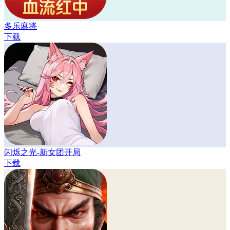
多乐麻将
下载
闪烁之光-新女团开局
下载