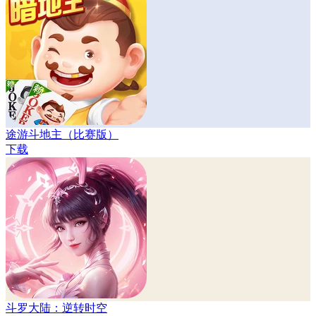
途游斗地主（比赛版）
下载
斗罗大陆：逆转时空