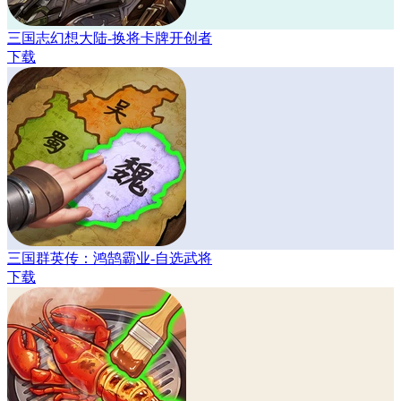
三国志幻想大陆-换将卡牌开创者
下载
三国群英传：鸿鹄霸业-自选武将
下载