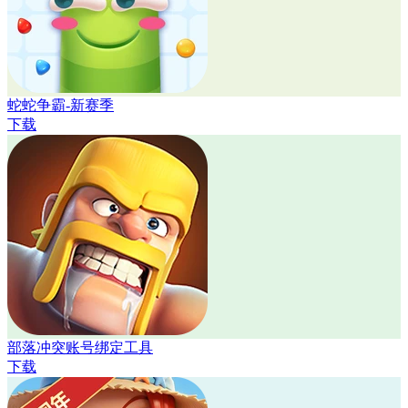
蛇蛇争霸-新赛季
下载
部落冲突账号绑定工具
下载