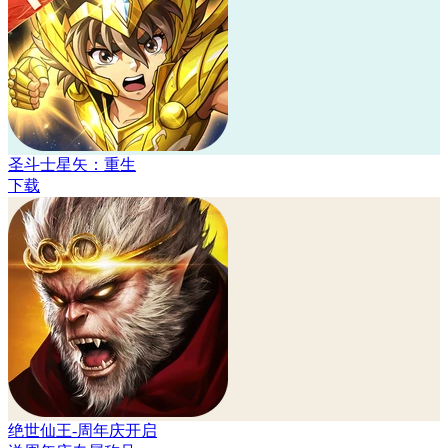
圣斗士星矢：重生
下载
绝世仙王-周年庆开启