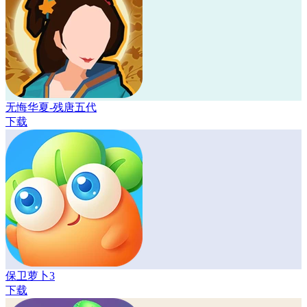
无悔华夏-残唐五代
下载
保卫萝卜3
下载