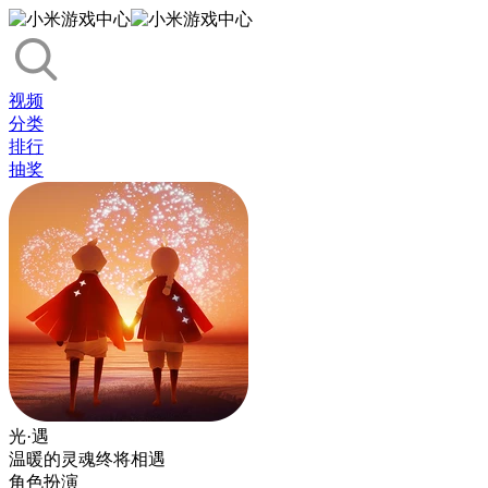
视频
分类
排行
抽奖
光·遇
温暖的灵魂终将相遇
角色扮演