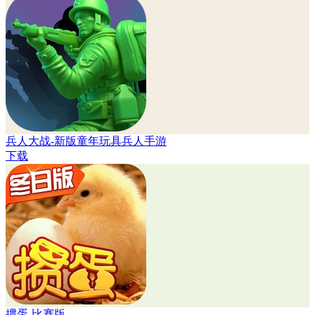
兵人大战-新版童年玩具兵人手游
下载
掼蛋-比赛版