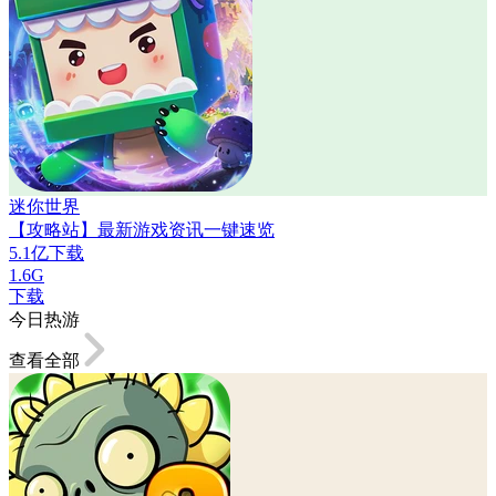
迷你世界
【攻略站】最新游戏资讯一键速览
5.1亿下载
1.6G
下载
今日热游
查看全部