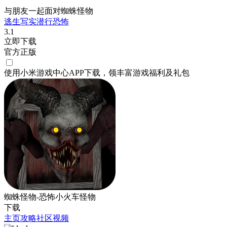
与朋友一起面对蜘蛛怪物
逃生
写实
潜行
恐怖
3.1
立即下载
官方正版
使用小米游戏中心APP
下载
，领丰富游戏
福利
及
礼包
蜘蛛怪物-恐怖小火车怪物
下载
主页
攻略
社区
视频