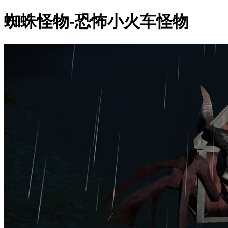
蜘蛛怪物-恐怖小火车怪物