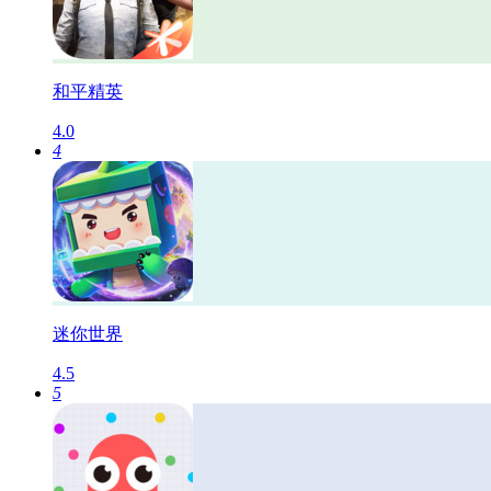
和平精英
4.0
4
迷你世界
4.5
5