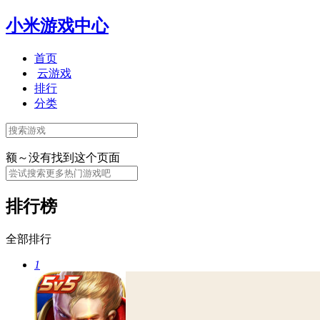
小米游戏中心
首页
云游戏
排行
分类
额～没有找到这个页面
排行榜
全部排行
1