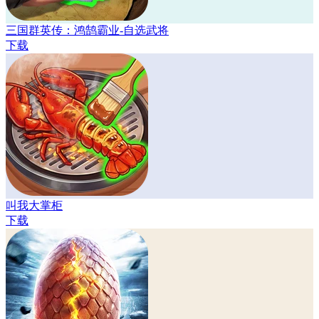
三国群英传：鸿鹄霸业-自选武将
下载
叫我大掌柜
下载