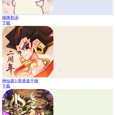
猫咪和汤
下载
神仙道3-登录送千抽
下载