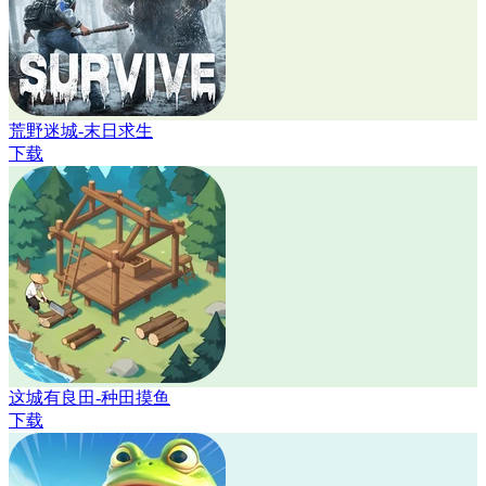
荒野迷城-末日求生
下载
这城有良田-种田摸鱼
下载