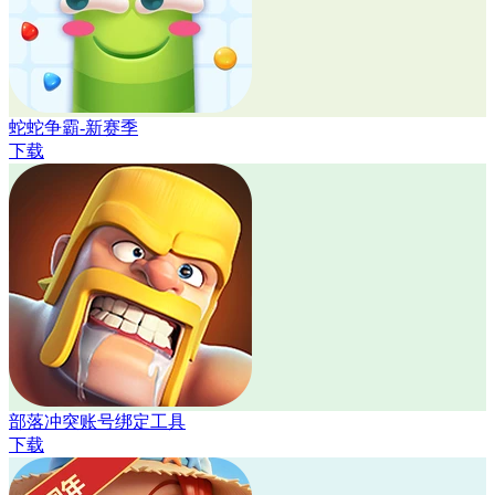
蛇蛇争霸-新赛季
下载
部落冲突账号绑定工具
下载