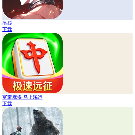
晶核
下载
富豪麻将-马上鸿运
下载