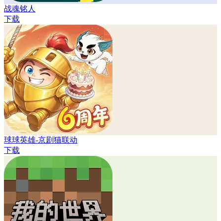
战魂铭人
下载
球球英雄-京剧猫联动
下载