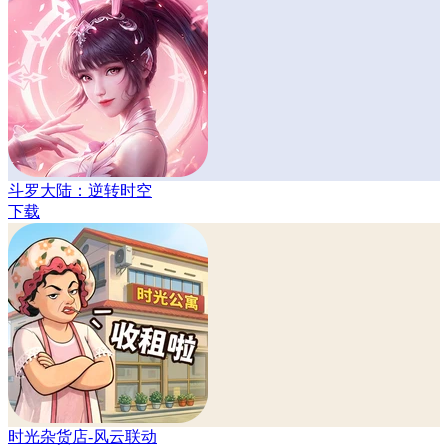
斗罗大陆：逆转时空
下载
时光杂货店-风云联动