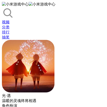
视频
分类
排行
抽奖
光·遇
温暖的灵魂终将相遇
角色扮演