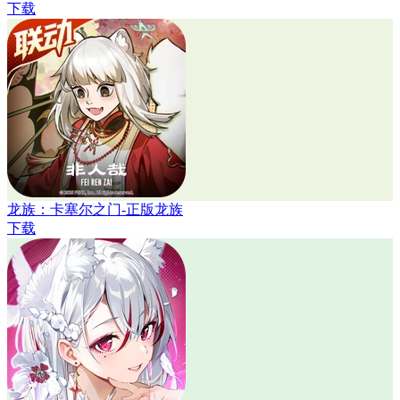
下载
龙族：卡塞尔之门-正版龙族
下载