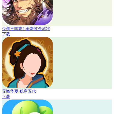
少年三国志2-全新虹金武将
下载
无悔华夏-残唐五代
下载