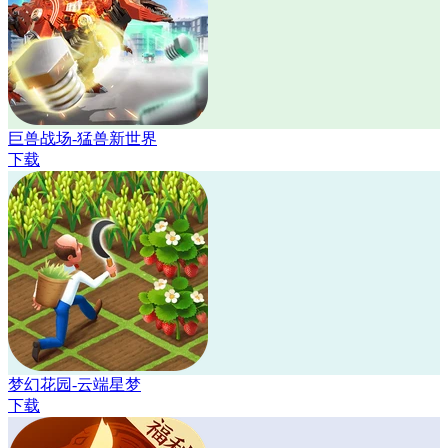
巨兽战场-猛兽新世界
下载
梦幻花园-云端星梦
下载