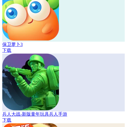
保卫萝卜3
下载
兵人大战-新版童年玩具兵人手游
下载