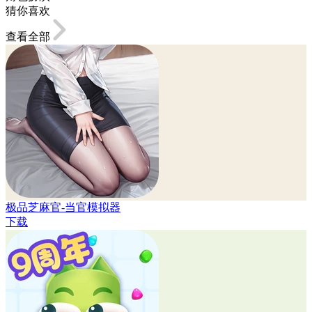
猜你喜欢
查看全部
极品芝麻官-当官模拟器
下载