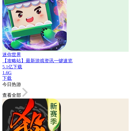
迷你世界
【攻略站】最新游戏资讯一键速览
5.1亿下载
1.6G
下载
今日热游
查看全部