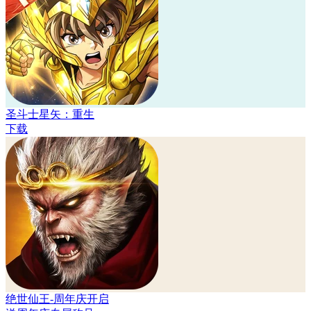
圣斗士星矢：重生
下载
绝世仙王-周年庆开启