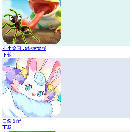
小小蚁国-超快发育版
下载
口袋觉醒
下载