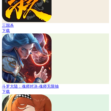
三国杀
下载
斗罗大陆：魂师对决-魂师无限抽
下载