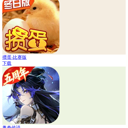
掼蛋-比赛版
下载
奥奇传说