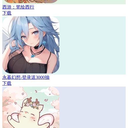
西游：笔绘西行
下载
永暮幻想-登录送3000抽
下载