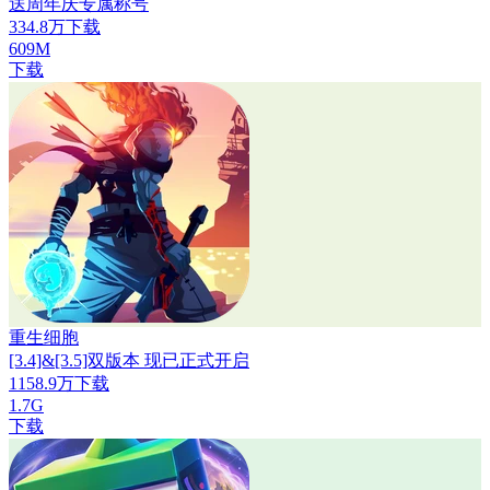
送周年庆专属称号
334.8万下载
609M
下载
重生细胞
[3.4]&[3.5]双版本 现已正式开启
1158.9万下载
1.7G
下载