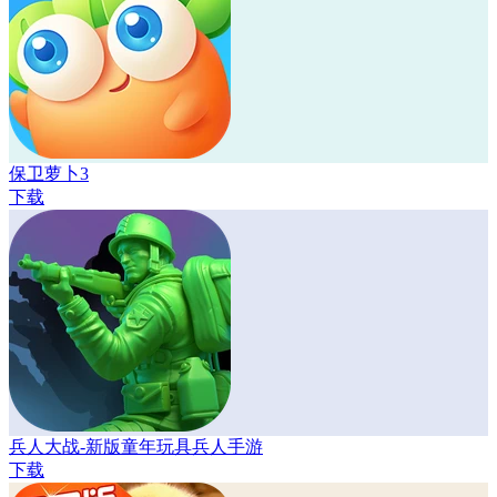
保卫萝卜3
下载
兵人大战-新版童年玩具兵人手游
下载