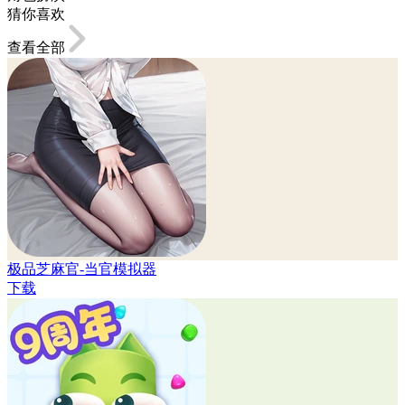
猜你喜欢
查看全部
极品芝麻官-当官模拟器
下载