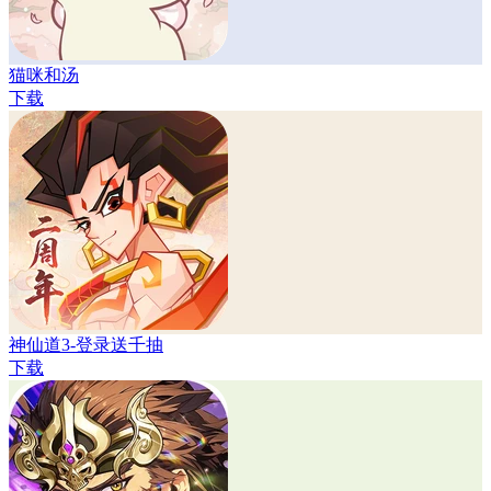
猫咪和汤
下载
神仙道3-登录送千抽
下载