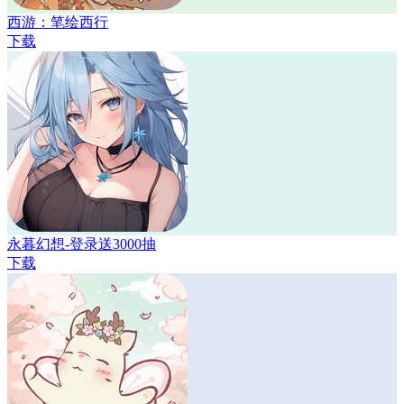
西游：笔绘西行
下载
永暮幻想-登录送3000抽
下载