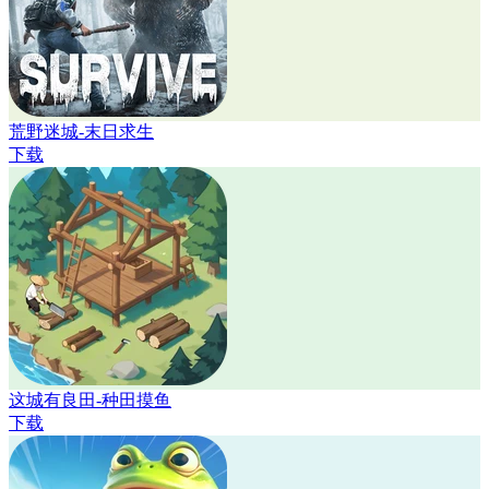
荒野迷城-末日求生
下载
这城有良田-种田摸鱼
下载