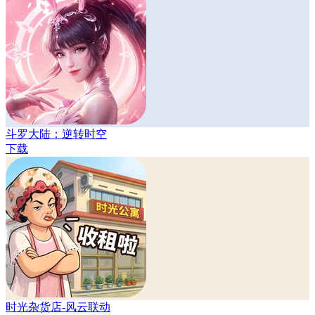
斗罗大陆：逆转时空
下载
时光杂货店-风云联动