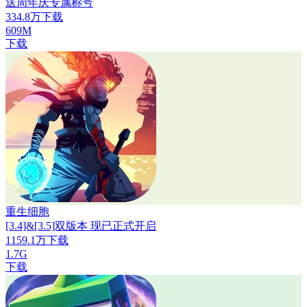
送周年庆专属称号
334.8万下载
609M
下载
重生细胞
[3.4]&[3.5]双版本 现已正式开启
1159.1万下载
1.7G
下载