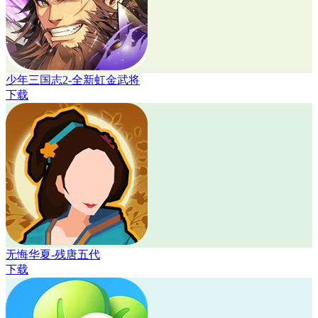
少年三国志2-全新虹金武将
下载
无悔华夏-残唐五代
下载