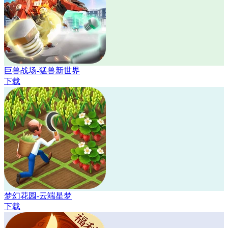
巨兽战场-猛兽新世界
下载
梦幻花园-云端星梦
下载