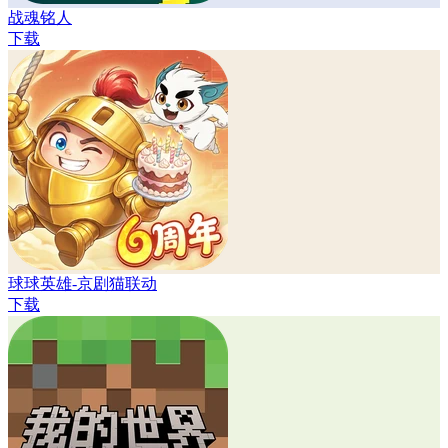
战魂铭人
下载
球球英雄-京剧猫联动
下载