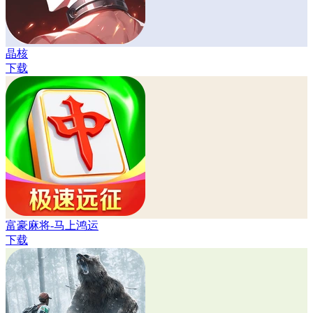
晶核
下载
富豪麻将-马上鸿运
下载