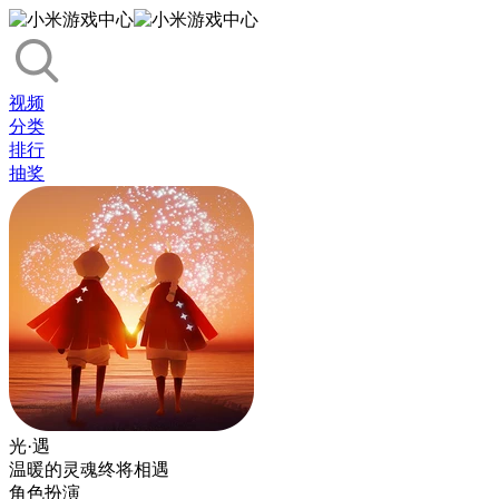
视频
分类
排行
抽奖
光·遇
温暖的灵魂终将相遇
角色扮演