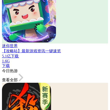
迷你世界
【攻略站】最新游戏资讯一键速览
5.1亿下载
1.6G
下载
今日热游
查看全部