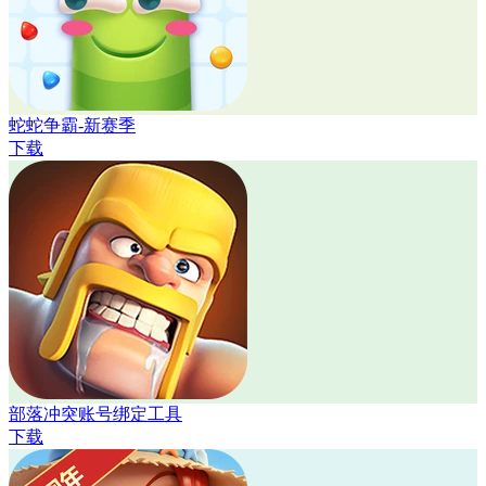
蛇蛇争霸-新赛季
下载
部落冲突账号绑定工具
下载