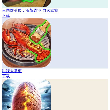
三国群英传：鸿鹄霸业-自选武将
下载
叫我大掌柜
下载