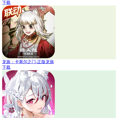
下载
龙族：卡塞尔之门-正版龙族
下载