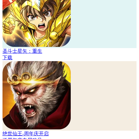
圣斗士星矢：重生
下载
绝世仙王-周年庆开启