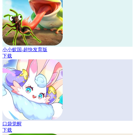
小小蚁国-超快发育版
下载
口袋觉醒
下载