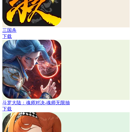
三国杀
下载
斗罗大陆：魂师对决-魂师无限抽
下载