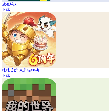
战魂铭人
下载
球球英雄-京剧猫联动
下载