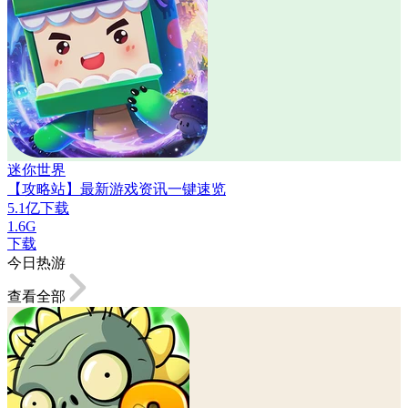
迷你世界
【攻略站】最新游戏资讯一键速览
5.1亿下载
1.6G
下载
今日热游
查看全部