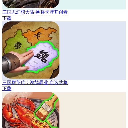
三国志幻想大陆-换将卡牌开创者
下载
三国群英传：鸿鹄霸业-自选武将
下载