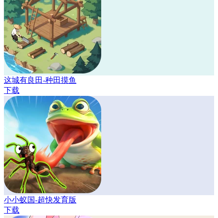
这城有良田-种田摸鱼
下载
小小蚁国-超快发育版
下载