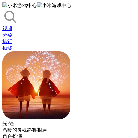
视频
分类
排行
抽奖
光·遇
温暖的灵魂终将相遇
角色扮演