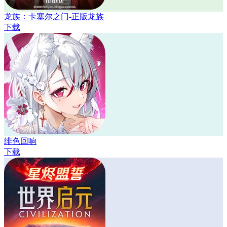
龙族：卡塞尔之门-正版龙族
下载
绯色回响
下载