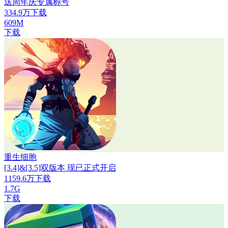
送周年庆专属称号
334.9万下载
609M
下载
重生细胞
[3.4]&[3.5]双版本 现已正式开启
1159.6万下载
1.7G
下载