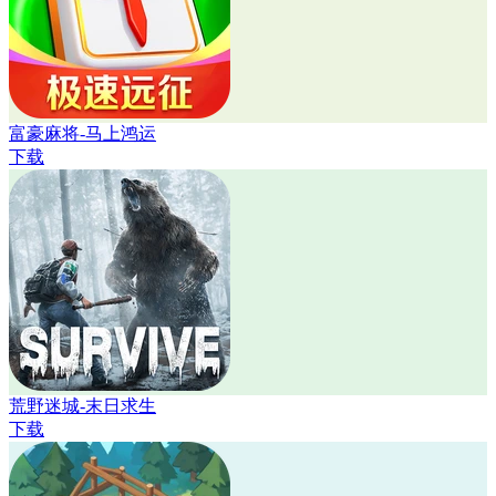
富豪麻将-马上鸿运
下载
荒野迷城-末日求生
下载