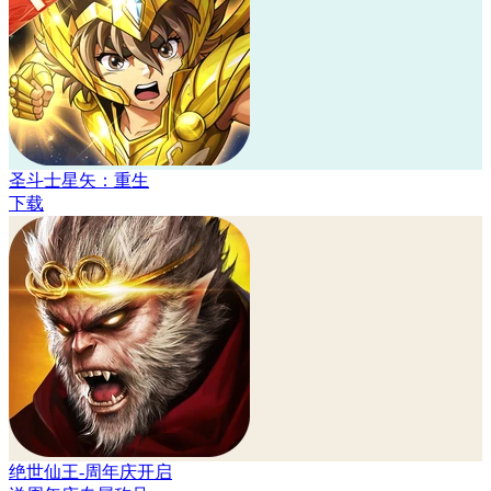
圣斗士星矢：重生
下载
绝世仙王-周年庆开启