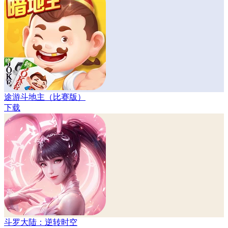
途游斗地主（比赛版）
下载
斗罗大陆：逆转时空