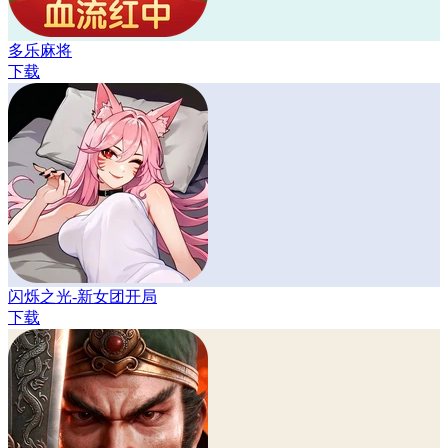
多乐麻将
下载
闪烁之光-新女团开局
下载