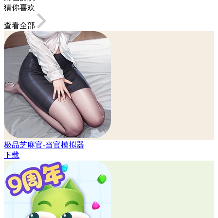
猜你喜欢
查看全部
极品芝麻官-当官模拟器
下载