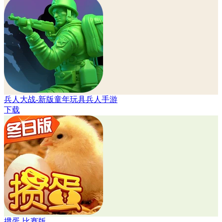
兵人大战-新版童年玩具兵人手游
下载
掼蛋-比赛版