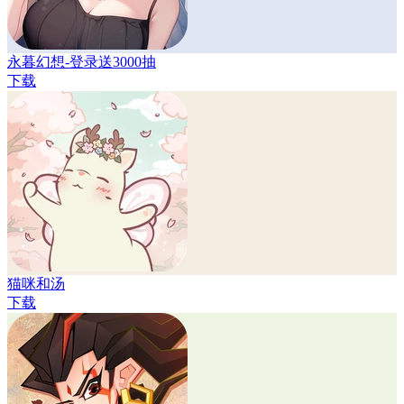
永暮幻想-登录送3000抽
下载
猫咪和汤
下载