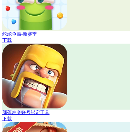
蛇蛇争霸-新赛季
下载
部落冲突账号绑定工具
下载