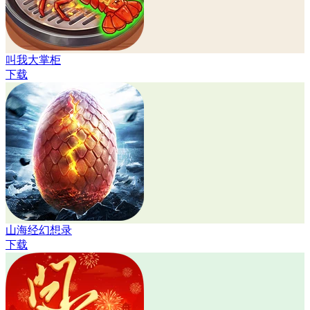
叫我大掌柜
下载
山海经幻想录
下载