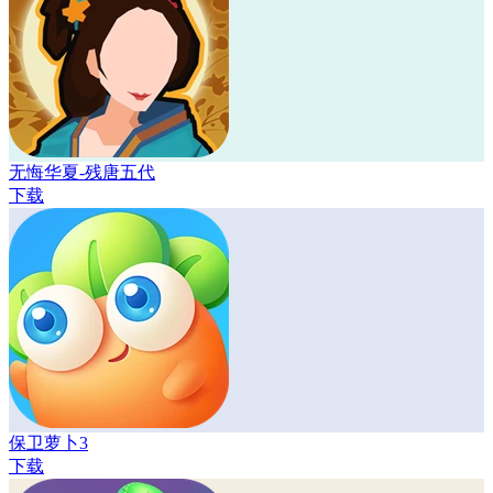
无悔华夏-残唐五代
下载
保卫萝卜3
下载