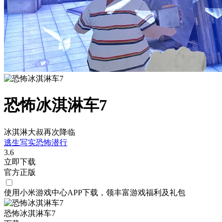
恐怖冰淇淋车7
冰淇淋大叔再次降临
逃生
写实
恐怖
潜行
3.6
立即下载
官方正版
使用小米游戏中心APP
下载
，领丰富游戏
福利
及
礼包
恐怖冰淇淋车7