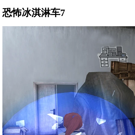
恐怖冰淇淋车7