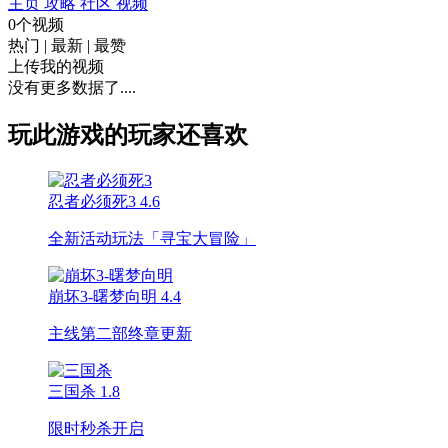
主页
攻略
社区
视频
0个视频
热门
|
最新
|
最赞
上传我的视频
没有更多数据了....
玩此游戏的玩家还喜欢
忍者必须死3
4.6
全新活动玩法「寻宝大冒险」
崩坏3-曙梦向明
4.4
主线第二部终章更新
三国杀
1.8
限时秒杀开启