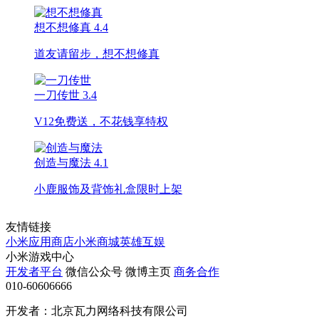
想不想修真
4.4
道友请留步，想不想修真
一刀传世
3.4
V12免费送，不花钱享特权
创造与魔法
4.1
小鹿服饰及背饰礼盒限时上架
友情链接
小米应用商店
小米商城
英雄互娱
小米游戏中心
开发者平台
微信公众号
微博主页
商务合作
010-60606666
开发者：北京瓦力网络科技有限公司