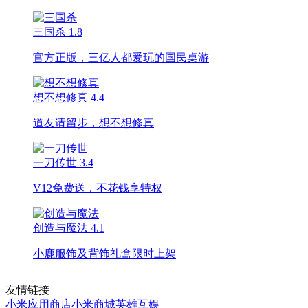
三国杀
1.8
官方正版，三亿人都爱玩的国民桌游
想不想修真
4.4
道友请留步，想不想修真
一刀传世
3.4
V12免费送，不花钱享特权
创造与魔法
4.1
小鹿服饰及背饰礼盒限时上架
友情链接
小米应用商店
小米商城
英雄互娱