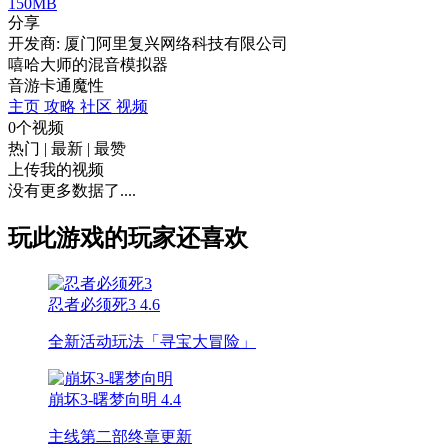
150MB
分享
开发商: 厦门阿里复兴网络科技有限公司
嘻哈大师的混音模拟器
音游
卡通
魔性
主页
攻略
社区
视频
0个视频
热门
|
最新
|
最赞
上传我的视频
没有更多数据了....
玩此游戏的玩家还喜欢
忍者必须死3
4.6
全新活动玩法「寻宝大冒险」
崩坏3-曙梦向明
4.4
主线第二部终章更新