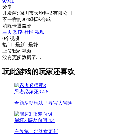
97MB
分享
开发商: 深圳市大峥科技有限公司
不一样的2048球球合成
消除
卡通
益智
主页
攻略
社区
视频
0个视频
热门
|
最新
|
最赞
上传我的视频
没有更多数据了....
玩此游戏的玩家还喜欢
忍者必须死3
4.6
全新活动玩法「寻宝大冒险」
崩坏3-曙梦向明
4.4
主线第二部终章更新