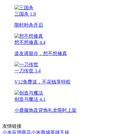
三国杀
1.8
限时秒杀开启
想不想修真
4.4
道友请留步，想不想修真
一刀传世
3.4
V12免费送，不花钱享特权
创造与魔法
4.1
小鹿服饰及背饰礼盒限时上架
友情链接
小米应用商店
小米商城
英雄互娱