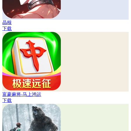
晶核
下载
富豪麻将-马上鸿运
下载