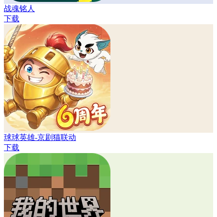
战魂铭人
下载
球球英雄-京剧猫联动
下载