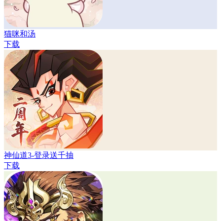
猫咪和汤
下载
神仙道3-登录送千抽
下载