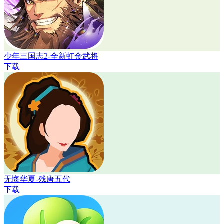
少年三国志2-全新虹金武将
下载
无悔华夏-残唐五代
下载