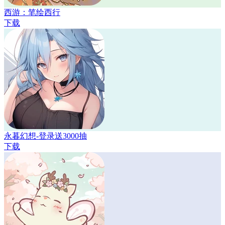
西游：笔绘西行
下载
永暮幻想-登录送3000抽
下载