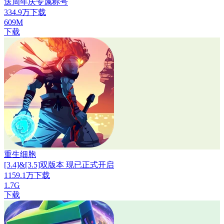
送周年庆专属称号
334.9万下载
609M
下载
重生细胞
[3.4]&[3.5]双版本 现已正式开启
1159.1万下载
1.7G
下载