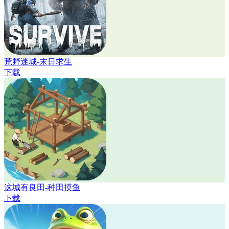
荒野迷城-末日求生
下载
这城有良田-种田摸鱼
下载