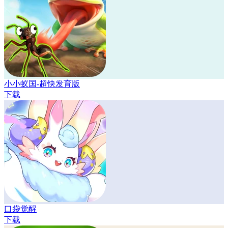
小小蚁国-超快发育版
下载
口袋觉醒
下载