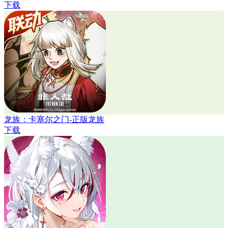
下载
龙族：卡塞尔之门-正版龙族
下载