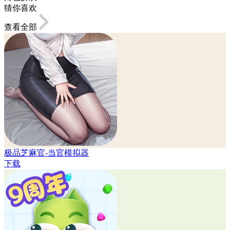
猜你喜欢
查看全部
极品芝麻官-当官模拟器
下载