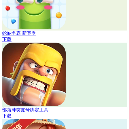
蛇蛇争霸-新赛季
下载
部落冲突账号绑定工具
下载