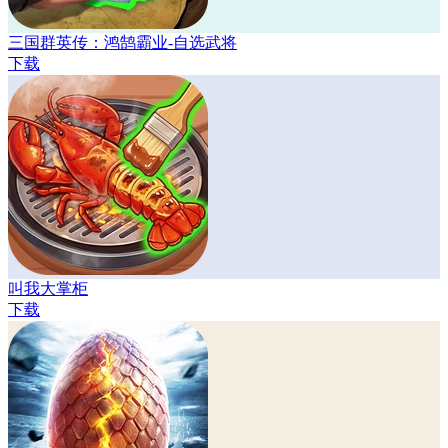
三国群英传：鸿鹄霸业-自选武将
下载
叫我大掌柜
下载