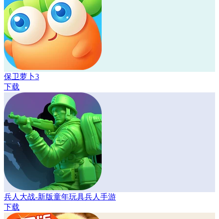
保卫萝卜3
下载
兵人大战-新版童年玩具兵人手游
下载