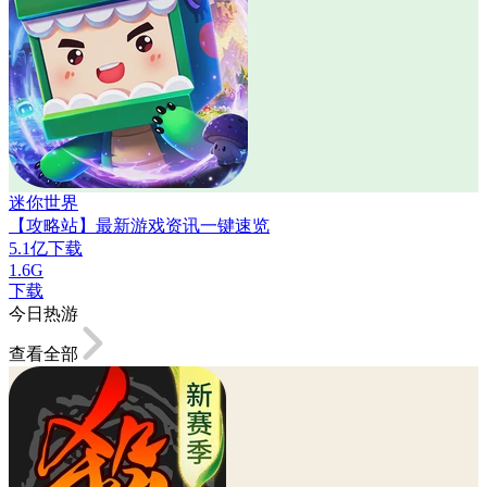
迷你世界
【攻略站】最新游戏资讯一键速览
5.1亿下载
1.6G
下载
今日热游
查看全部