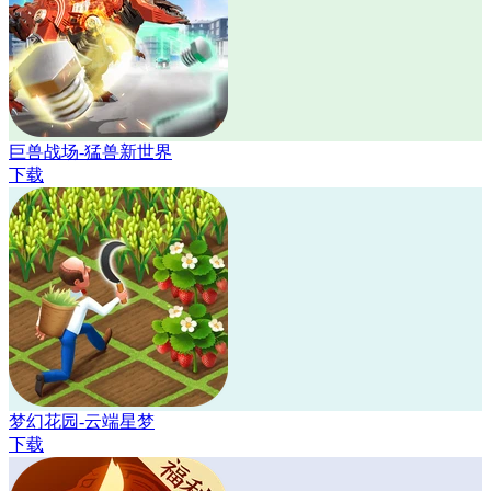
巨兽战场-猛兽新世界
下载
梦幻花园-云端星梦
下载