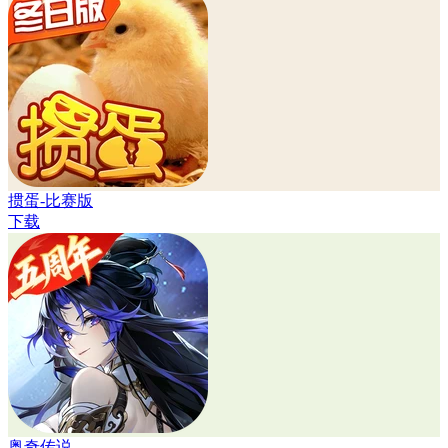
掼蛋-比赛版
下载
奥奇传说