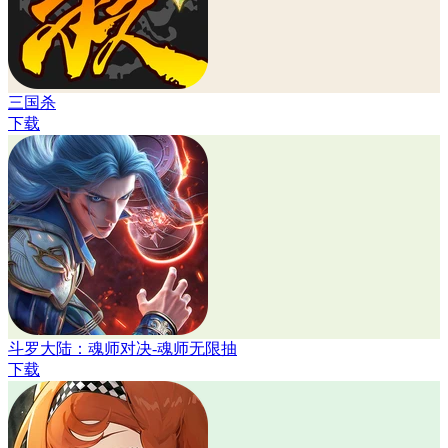
三国杀
下载
斗罗大陆：魂师对决-魂师无限抽
下载