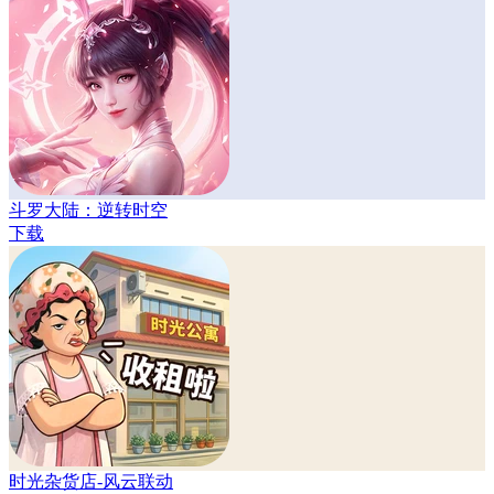
斗罗大陆：逆转时空
下载
时光杂货店-风云联动