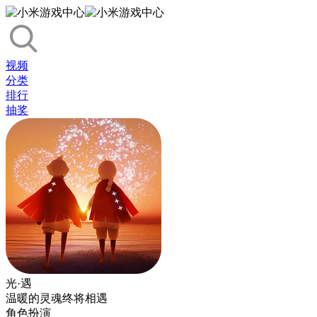
视频
分类
排行
抽奖
光·遇
温暖的灵魂终将相遇
角色扮演