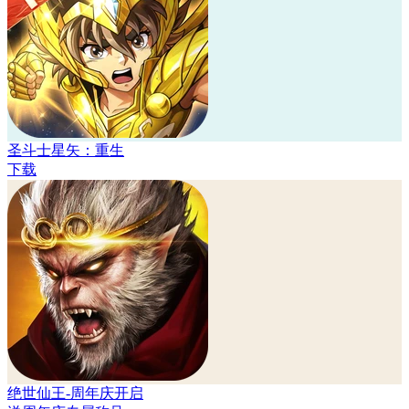
圣斗士星矢：重生
下载
绝世仙王-周年庆开启