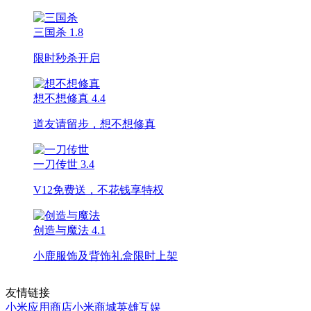
三国杀
1.8
限时秒杀开启
想不想修真
4.4
道友请留步，想不想修真
一刀传世
3.4
V12免费送，不花钱享特权
创造与魔法
4.1
小鹿服饰及背饰礼盒限时上架
友情链接
小米应用商店
小米商城
英雄互娱