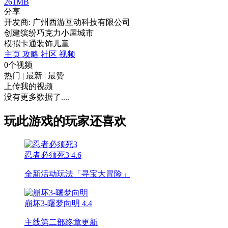
261MB
分享
开发商: 广州西游互动科技有限公司
创建缤纷巧克力小屋城市
模拟
卡通
装饰
儿童
主页
攻略
社区
视频
0个视频
热门
|
最新
|
最赞
上传我的视频
没有更多数据了....
玩此游戏的玩家还喜欢
忍者必须死3
4.6
全新活动玩法「寻宝大冒险」
崩坏3-曙梦向明
4.4
主线第二部终章更新