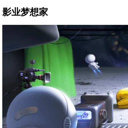
影业梦想家