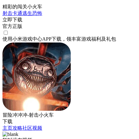
精彩的闯关小火车
射击
卡通
逃生
恐怖
立即下载
官方正版
使用小米游戏中心APP
下载
，领丰富游戏
福利
及
礼包
冒险冲冲冲-射击小火车
下载
主页
攻略
社区
视频