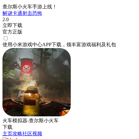
查尔斯小火车手游上线！
解谜
卡通
射击
恐怖
2.0
立即下载
官方正版
使用小米游戏中心APP
下载
，领丰富游戏
福利
及
礼包
火车模拟器-查尔斯小火车
下载
主页
攻略
社区
视频