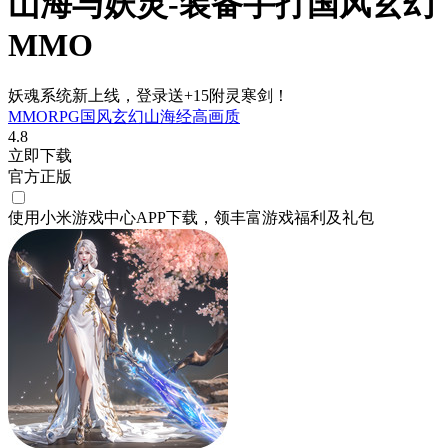
山海与妖灵-装备手打国风玄幻
MMO
妖魂系统新上线，登录送+15附灵寒剑！
MMORPG
国风
玄幻
山海经
高画质
4.8
立即下载
官方正版
使用小米游戏中心APP
下载
，领丰富游戏
福利
及
礼包