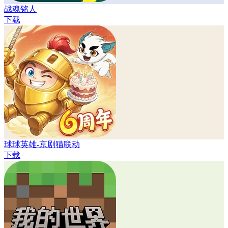
战魂铭人
下载
球球英雄-京剧猫联动
下载