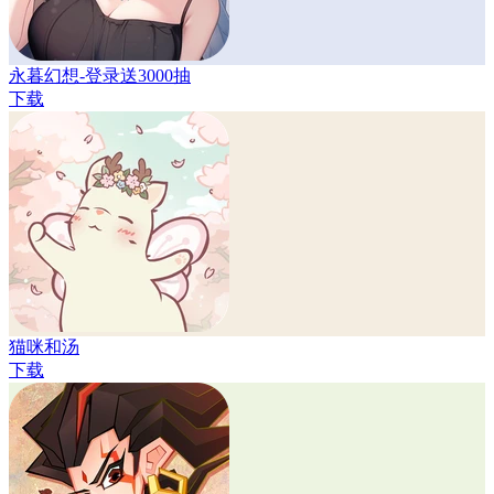
永暮幻想-登录送3000抽
下载
猫咪和汤
下载