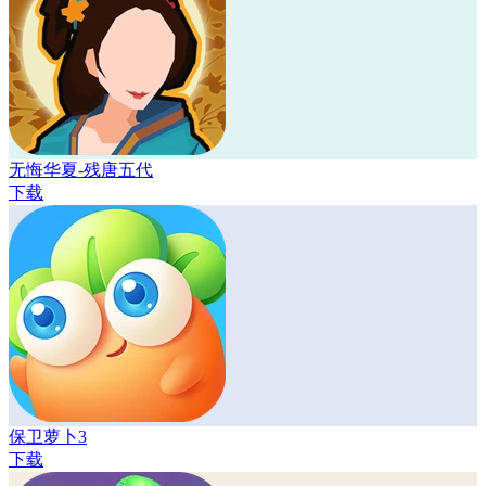
无悔华夏-残唐五代
下载
保卫萝卜3
下载