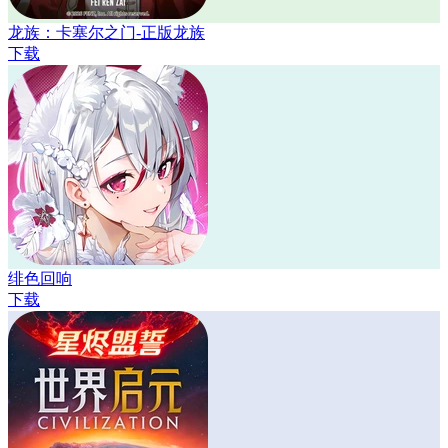
龙族：卡塞尔之门-正版龙族
下载
绯色回响
下载