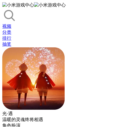
视频
分类
排行
抽奖
光·遇
温暖的灵魂终将相遇
角色扮演