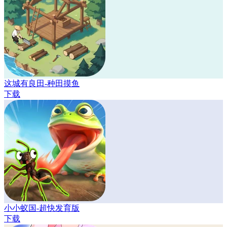
这城有良田-种田摸鱼
下载
小小蚁国-超快发育版
下载