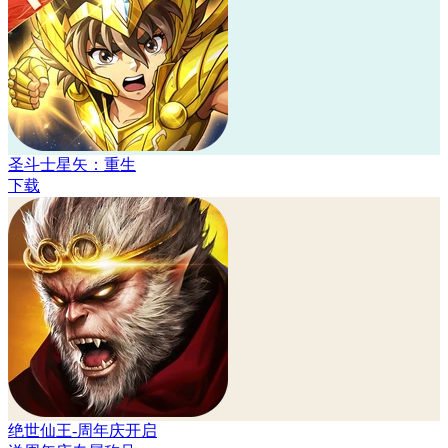
圣斗士星矢：重生
下载
绝世仙王-周年庆开启