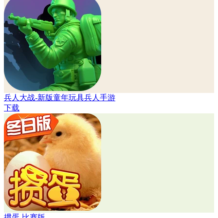
兵人大战-新版童年玩具兵人手游
下载
掼蛋-比赛版