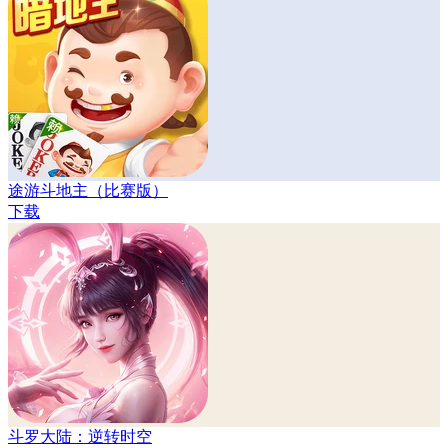
途游斗地主（比赛版）
下载
斗罗大陆：逆转时空