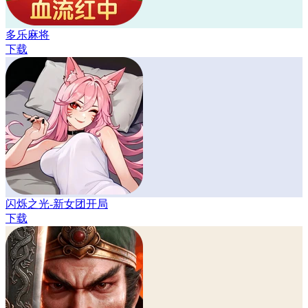
多乐麻将
下载
闪烁之光-新女团开局
下载