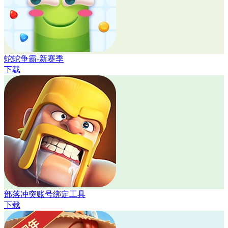
蛇蛇争霸-新赛季
下载
部落冲突账号绑定工具
下载