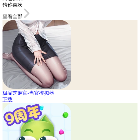
猜你喜欢
查看全部
极品芝麻官-当官模拟器
下载