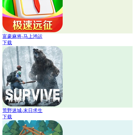
富豪麻将-马上鸿运
下载
荒野迷城-末日求生
下载