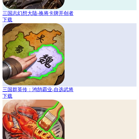
三国志幻想大陆-换将卡牌开创者
下载
三国群英传：鸿鹄霸业-自选武将
下载