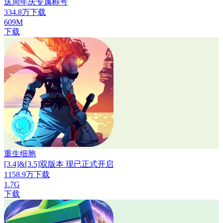
送周年庆专属称号
334.8万下载
609M
下载
重生细胞
[3.4]&[3.5]双版本 现已正式开启
1158.9万下载
1.7G
下载