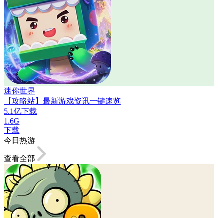
迷你世界
【攻略站】最新游戏资讯一键速览
5.1亿下载
1.6G
下载
今日热游
查看全部