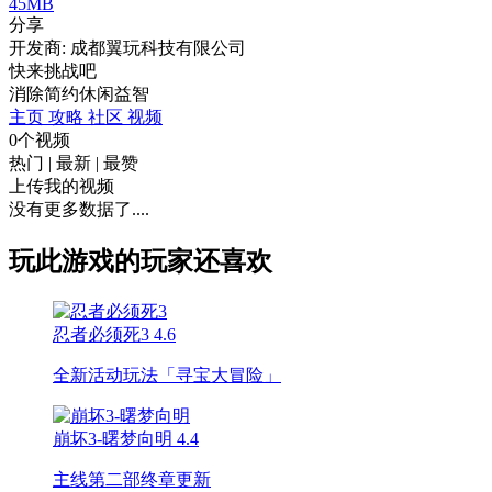
45MB
分享
开发商: 成都翼玩科技有限公司
快来挑战吧
消除
简约
休闲
益智
主页
攻略
社区
视频
0个视频
热门
|
最新
|
最赞
上传我的视频
没有更多数据了....
玩此游戏的玩家还喜欢
忍者必须死3
4.6
全新活动玩法「寻宝大冒险」
崩坏3-曙梦向明
4.4
主线第二部终章更新