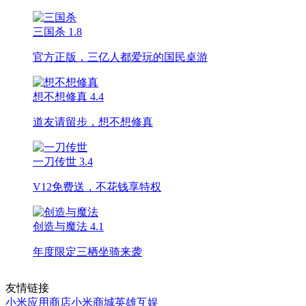
三国杀
1.8
官方正版，三亿人都爱玩的国民桌游
想不想修真
4.4
道友请留步，想不想修真
一刀传世
3.4
V12免费送，不花钱享特权
创造与魔法
4.1
年度限定三栖坐骑来袭
友情链接
小米应用商店
小米商城
英雄互娱