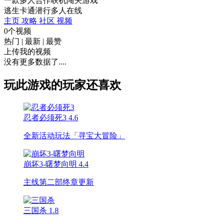
一款多人合作联机闯关游戏
逃生
卡通
潜行
多人在线
主页
攻略
社区
视频
0个视频
热门
|
最新
|
最赞
上传我的视频
没有更多数据了....
玩此游戏的玩家还喜欢
忍者必须死3
4.6
全新活动玩法「寻宝大冒险」
崩坏3-曙梦向明
4.4
主线第二部终章更新
三国杀
1.8