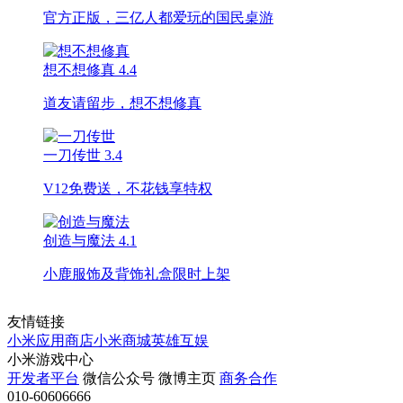
官方正版，三亿人都爱玩的国民桌游
想不想修真
4.4
道友请留步，想不想修真
一刀传世
3.4
V12免费送，不花钱享特权
创造与魔法
4.1
小鹿服饰及背饰礼盒限时上架
友情链接
小米应用商店
小米商城
英雄互娱
小米游戏中心
开发者平台
微信公众号
微博主页
商务合作
010-60606666