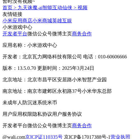
暂时没有视频~
首页
>
九天诛魔-ai智能互动仙侠
>
视频
友情链接
小米应用商店
小米商城
英雄互娱
小米游戏中心
开发者平台
微信公众号
微博主页
商务合作
应用名称：小米游戏中心
开发者：北京瓦力网络科技有限公司 电话：010-60606666
版本：13.5.0.70 更新时间：2025年3月24日
北京地址：北京市昌平区安居路小米智慧产业园
南京地址：南京市建邺区永初路37号小米华东总部
未成年人防沉迷系统
米币
用户应用权限
隐私协议
用户服务协议
开发者平台
微信公众号
微博主页
商务合作
@wali.com
京ICP证110335号
京ICP备17017388号-1
营业执照