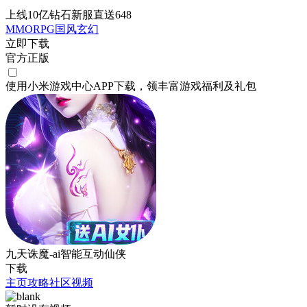
上线10亿钻石新服直送648
MMORPG
国风
玄幻
立即下载
官方正版
使用小米游戏中心APP
下载
，领丰富游戏
福利
及
礼包
九天诛魔-ai智能互动仙侠
下载
主页
攻略
社区
视频