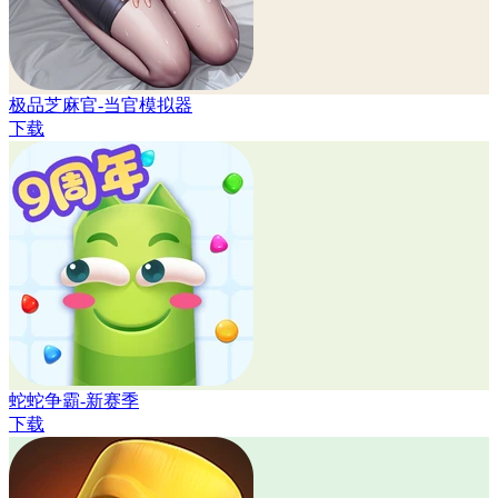
极品芝麻官-当官模拟器
下载
蛇蛇争霸-新赛季
下载