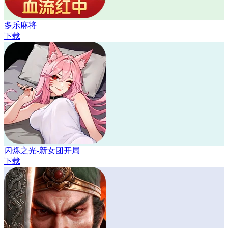
多乐麻将
下载
闪烁之光-新女团开局
下载