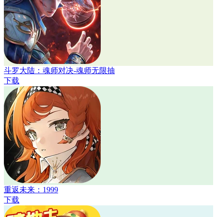
斗罗大陆：魂师对决-魂师无限抽
下载
重返未来：1999
下载