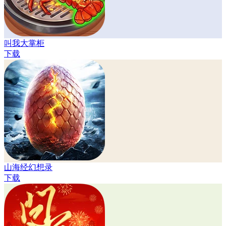
叫我大掌柜
下载
山海经幻想录
下载