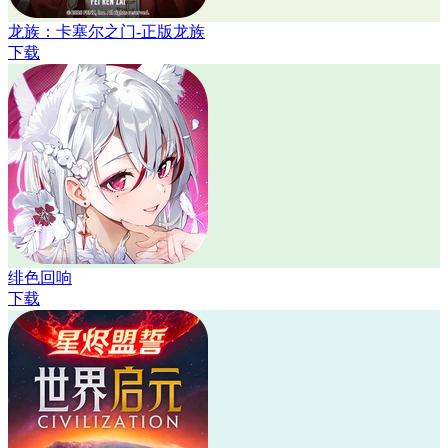
龙族：卡塞尔之门-正版龙族
下载
绯色回响
下载