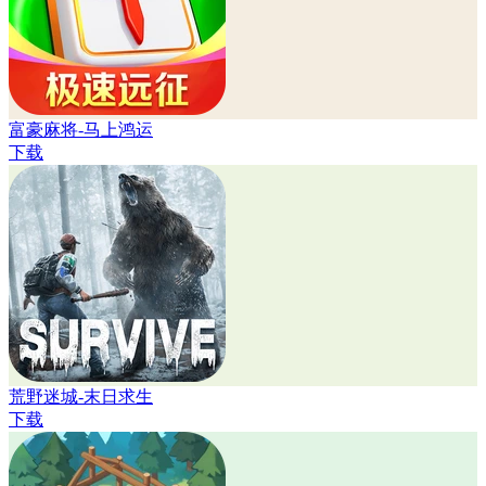
富豪麻将-马上鸿运
下载
荒野迷城-末日求生
下载