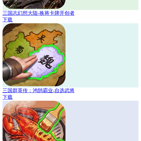
三国志幻想大陆-换将卡牌开创者
下载
三国群英传：鸿鹄霸业-自选武将
下载