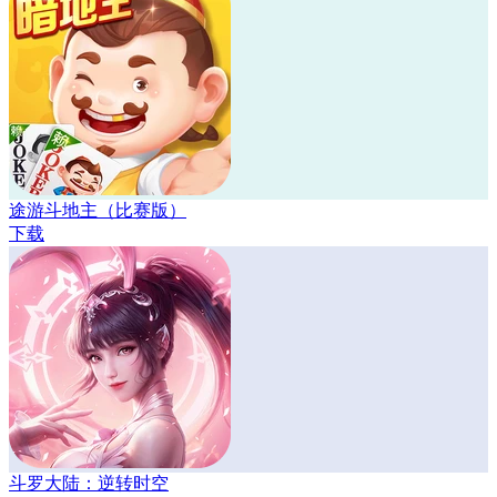
途游斗地主（比赛版）
下载
斗罗大陆：逆转时空