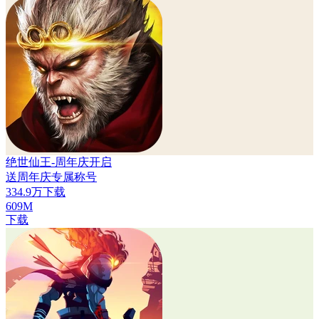
绝世仙王-周年庆开启
送周年庆专属称号
334.9万下载
609M
下载