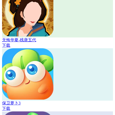
无悔华夏-残唐五代
下载
保卫萝卜3
下载