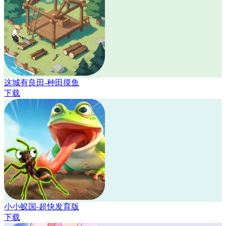
这城有良田-种田摸鱼
下载
小小蚁国-超快发育版
下载