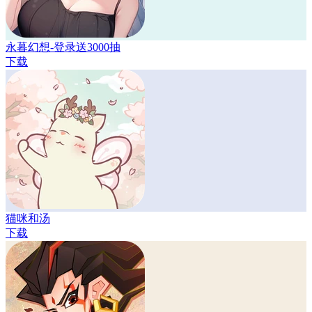
永暮幻想-登录送3000抽
下载
猫咪和汤
下载