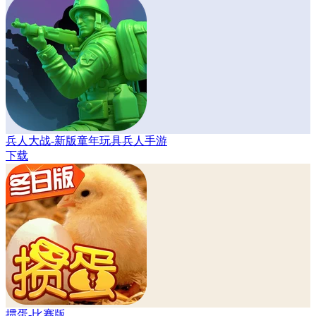
兵人大战-新版童年玩具兵人手游
下载
掼蛋-比赛版