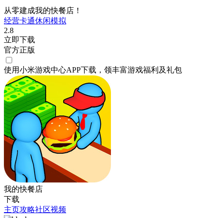
从零建成我的快餐店！
经营
卡通
休闲
模拟
2.8
立即下载
官方正版
使用小米游戏中心APP
下载
，领丰富游戏
福利
及
礼包
我的快餐店
下载
主页
攻略
社区
视频